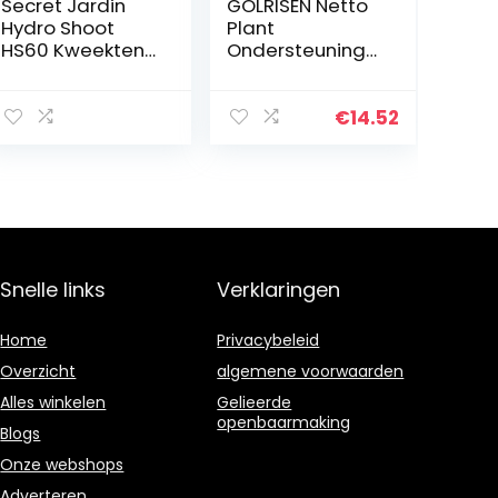
Secret Jardin
GOLRISEN Netto
Hydro Shoot
Plant
HS60 Kweektent
Ondersteuning
60x60x160 cm
Elastisch voor 4
R2.0
* 4 ft en meer
maten netten
€
14.52
kweektent voor
hydrocultuur
kweektent
(zwart)
Snelle links
Verklaringen
Home
Privacybeleid
Overzicht
algemene voorwaarden
Alles winkelen
Gelieerde
openbaarmaking
Blogs
Onze webshops
Adverteren