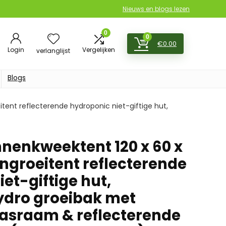
Nieuws en blogs lezen
0
0
€
0.00
Login
Vergelijken
verlanglijst
Blogs
ent reflecterende hydroponic niet-giftige hut,
enkweektent 120 x 60 x
ngroeitent reflecterende
et-giftige hut,
ydro groeibak met
gaasraam & reflecterende