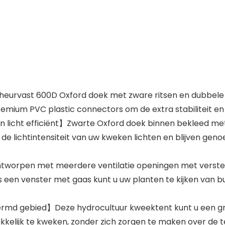
vast 600D Oxford doek met zware ritsen en dubbele st
mium PVC plastic connectors om de extra stabiliteit en 
 licht efficiënt】Zwarte Oxford doek binnen bekleed met
 de lichtintensiteit van uw kweken lichten en blijven ge
worpen met meerdere ventilatie openingen met verstel
n is een venster met gaas kunt u uw planten te kijken van 
md gebied】Deze hydrocultuur kweektent kunt u een grote
kkelijk te kweken, zonder zich zorgen te maken over d