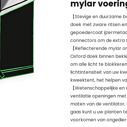
mylar voering
【Stevige en duurzame 
doek met zware ritsen en
gepoedercoat ijzermetaa
connectors om de extra st
【Reflecterende mylar om
Oxford doek binnen bekl
om alle licht te blokkere
lichtintensiteit van uw k
kweektent, het helpen va
【Wetenschappelijke en
ventilatie openingen met
maten van de ventilator, 
gaas kunt u uw planten te 
voorkomen van ongedierte