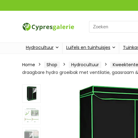
Search
for:
Hydrocultuur
Luifels en tuinhuisjes
Tuinka
Home
Shop
Hydrocultuur
Kweektent
draagbare hydro groeibak met ventilatie, gaasraam &