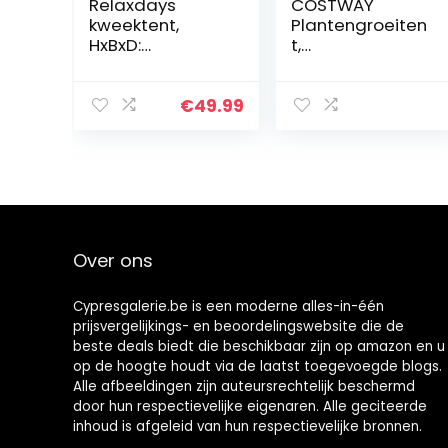
Relaxdays
COSTWAY
kweektent,
Plantengroeiten
HxBxD:
t,
120x40x40 cm,
binnengroeitent
planten kweken,
Reflecterende
reflectiefolie
Hydroponic
€
49.99
binnenin,
Niet-Giftige Hut,
verduisterende
Draagbare
groeitent,
Hydro Groeibak
zwart/groen
met Ventilatie,
Gaasraam,
Verwijderbare
Mylar
Over ons
Vloerplaat,
Verstelbare
Nylon Riemen &
Cypresgalerie.be is een moderne alles-in-één
Reflecterende
prijsvergelijkings- en beoordelingswebsite die de
Mylar Voering
beste deals biedt die beschikbaar zijn op amazon en u
voor Tuinbouw
op de hoogte houdt via de laatst toegevoegde blogs.
Groenteplant
Alle afbeeldingen zijn auteursrechtelijk beschermd
(80 x 80 x
door hun respectievelijke eigenaren. Alle geciteerde
160cm)
inhoud is afgeleid van hun respectievelijke bronnen.