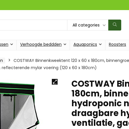
All categories
ssen
Verhoogde beddden
Aquaponics
Roosters
en
COSTWAY Binnenkweektent 120 x 60 x 180cm, binnengroeit
 reflecterende mylar voering (120 x 60 x 180cm)
COSTWAY Binn
180cm, binne
hydroponic ni
draagbare h
ventilatie, 