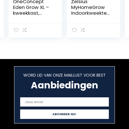
OneConcept
Zelsius
Eden Grow XL –
MyHomeGrow
kweekkast,
Indoorkweekten
kweektent,
t
kweekbak, maat
L, 240x120x200
cm, 2 x
ventilatie-
toegang,
luchttoevoerkle
ppen,
ondoorzichtige
stof,
WORD LID VAN ONZE MAILLIJST VOOR BEST
reflecterende
binnencoating,
Aanbiedingen
zwart