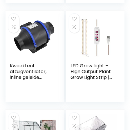
Energiebesparend
20443
Laag geluidsniveau
voor kweektent
voor kas EU-
stekker 220V
Kweektent
LED Grow Light –
afzuigventilator,
High Output Plant
inline geleide
Grow Light Strip |
ventilator 180 Pa
Full Spectrum
voor kelder EU-
Sunlight
stekker 220V
Replacement for
Indoor Plant | 5
Adjustable
Brightness Levels
Thorityau