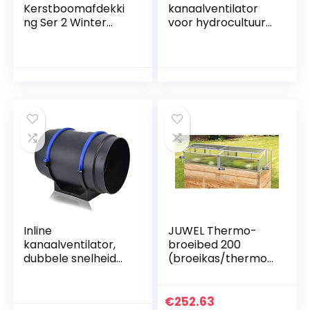
Kerstboomafdekki
kanaalventilator
ng Ser 2 Winter
voor hydrocultuur
Tree Cover Tree
Energiebesparend
Beschermende
e
Cover Plant Tree
beluchtingsblazer
Cover Winter Tree
6 Zwarte
binnengroei met
dubbele snelheid
EU-stekker 220V
Inline
JUWEL Thermo-
kanaalventilator,
broeibed 200
dubbele snelheid
(broeikas/thermoh
Sterke
uis) geschikt voor
windventilatie
verhoogde
Uitlaatblazer
bloembak 2 x 1 m –
€
252.63