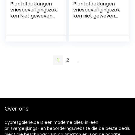
Plantafdekkingen
Plantafdekkingen
vriesbeveiligingszak
vriesbeveiligingszak
ken Niet geweven
ken niet geweven
stof struike deksels
stof struike deksels
boomdekenjack 3
boomdekenjas
stks,
boomdekenjas
1
2
→
Over ons
Cypresgalerie.be is een moderne alles-in-één
prijsvergelijkings- en beoordelingswebsite die de beste deals
biedt die beschikbaar zijn op amazon en u op de hoogte