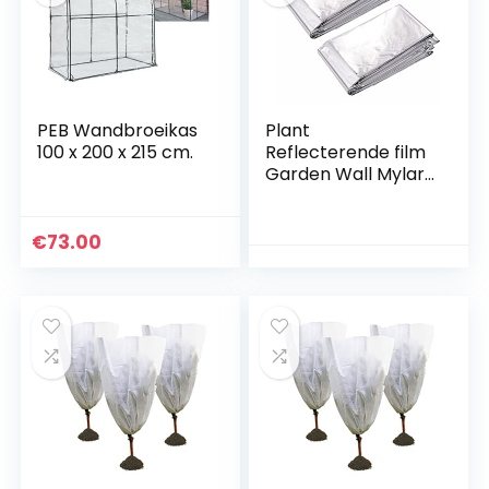
PEB Wandbroeikas
Plant
100 x 200 x 215 cm.
Reflecterende film
Garden Wall Mylar
Film Gas Cover
Foilbladen
Tweezijdige 2 pc’s,
€
73.00
Garden Wall Mylar
Film