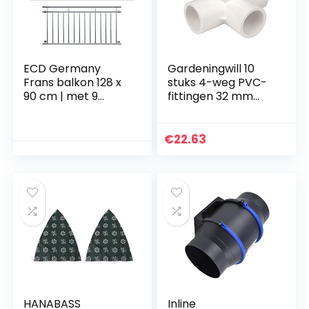
ECD Germany
Gardeningwill 10
Frans balkon 128 x
stuks 4-weg PVC-
90 cm | met 9
fittingen 32 mm
vulstaven |
voor broeikassen
glanzend |
en meubels
roestvrijstaal |
€
22.63
balkonreling
raamrooster
HANABASS
Inline