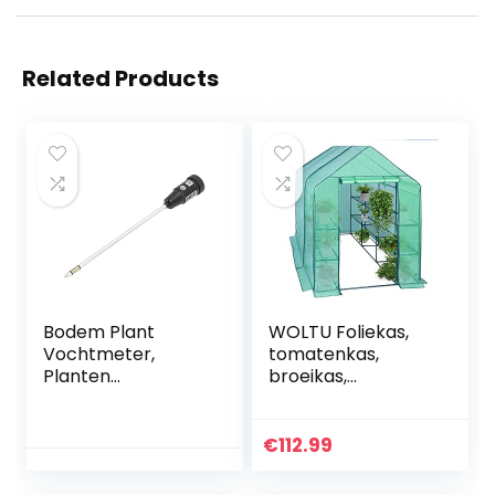
Related Products
Bodem Plant
WOLTU Foliekas,
Vochtmeter,
tomatenkas,
Planten
broeikas,
Vochtmeter
kweekhuis, tuinhuis,
Stabiel Draagbaar
broeibed,
2 in 1 Multi Functie
tomatenkas,
€
112.99
voor Indoor voor
groenten,
Vegetatie
broeikas,