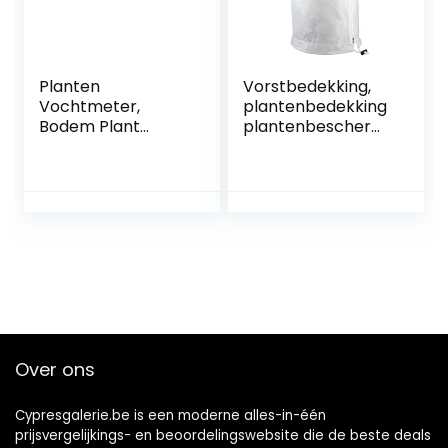
Planten
Vorstbedekking,
Vochtmeter,
plantenbedekking
Bodem Plant
plantenbeschermi
Vochtmeter
ng Sablingzakken
Multifunctionele
Frostbescherming
Draagbare
Bag Voorkoming
Stabiele 2 in 1 voor
van vorst slecht
Outdoor voor
weer ongedierte
Bloemen
Over ons
Cypresgalerie.be is een moderne alles-in-één
prijsvergelijkings- en beoordelingswebsite die de beste deals