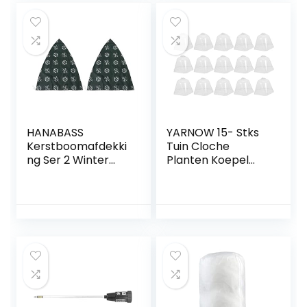
overwinteringsten
t voor planten,
groen, 143 x 215 x
195 cm
HANABASS
YARNOW 15- Stks
Kerstboomafdekki
Tuin Cloche
ng Ser 2 Winter
Planten Koepel
Tree Cover Tree
Koepel Bedekking
Beschermende
Vochtigheid
Cover Plant Tree
Koepel Plastic
Cover Winter Tree
Planten Bel Cover
Mini Kas Voor
Uitbreidingsinstalla
tie Deksel