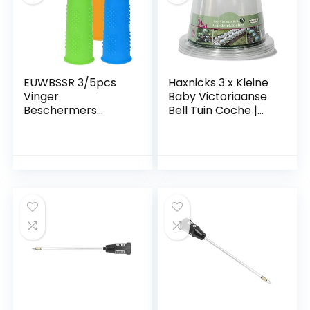
EUWBSSR 3/5pcs
Haxnicks 3 x Kleine
Vinger
Baby Victoriaanse
Beschermers
Bell Tuin Coche |
Siliconen Sleeve
Plantbescherming |
Covers Anti-Cut
Groeiende Groente
Vinger Covers
| Specimen Planten
Hittebestendige
| Pack van 3
Vinger Cot Anti-Slip
Transparant, 20 x
Vinger Guard voor
25 cm | BELL030101
Hot Glue Keuken
Kookgereedschap
pen