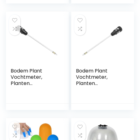
vegetatie
Bloemen
Bodem Plant
Bodem Plant
Vochtmeter,
Vochtmeter,
Planten
Planten
Vochtmeter 2 in 1
Vochtmeter
Draagbare Hoge
Stabiel Draagbaar
Gevoeligheid Multi
2 in 1 Multi Functie
Functie voor Indoor
voor Indoor voor
voor Bloemen
Vegetatie