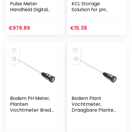
Pulse Meter
KCL Storage
Handheld Digital
Solution for pH
Soil Moisture Meter
Probes, 100ml
for Nutrient,
Moisture &
€
979.89
€
15.36
Temperature
directly from the
Plant Root Zone,
Fast and Accurate
Measurements
Bodem PH Meter,
Bodem Plant
Planten
Vochtmeter,
Vochtmeter Brede
Draagbare Planten
toepassing
Vochtmeter Multi
Multifunctioneel
Functie 2 in 1 Stal
voor binnen voor
voor Indoor voor