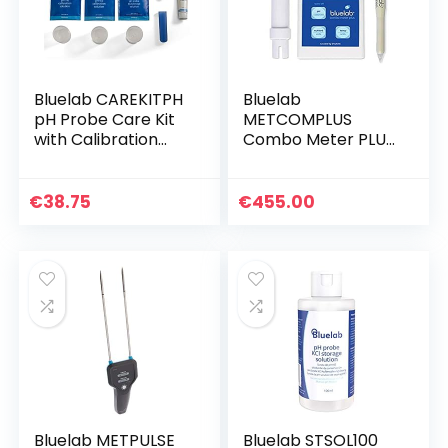
Bluelab CAREKITPH
Bluelab
pH Probe Care Kit
METCOMPLUS
with Calibration
Combo Meter PLUS
Solution, Storage
for pH,
Solution, and Brush
Temperature, and
Conductivity, Easy
€
38.75
€
455.00
Calibration, Works
in Rockwool and
Soil
Bluelab METPULSE
Bluelab STSOL100