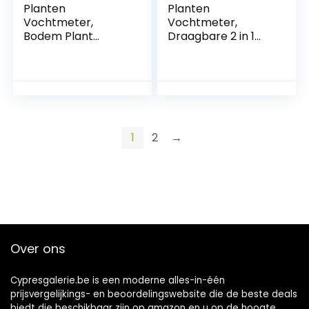
Planten
Planten
Vochtmeter,
Vochtmeter,
Bodem Plant
Draagbare 2 in 1
Vochtmeter
Bodem Plant
Multifunctionele
Vochtmeter
Draagbare Stabiele
Multifunctionele
2 in 1 voor Outdoor
Brede Toepassing
voor Bloemen
voor Vegetatie
voor Outdoor
1
2
→
Over ons
Cypresgalerie.be is een moderne alles-in-één
prijsvergelijkings- en beoordelingswebsite die de beste deals
biedt die beschikbaar zijn op amazon en u op de hoogte