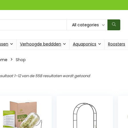
All categories
ssen
Verhoogde beddden
Aquaponics
Roosters
ome
Shop
sultaat 1–12 van de 558 resultaten wordt getoond