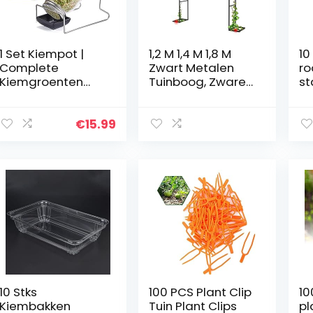
1 Set Kiempot |
1,2 M 1,4 M 1,8 M
10
Complete
Zwart Metalen
ro
Kiemgroenten
Tuinboog, Zware
st
Kweekset Voor In
Rozenboog, Voor
pl
Je Huis | Kiemglas
Verschillende
pr
| Kiemgroenten
Klimplanten,
kw
€
15.99
Pot | Mason Jar
Buiten Tuin Gazon
bi
Kweekpot |
Achtertuin Boog
af
Weckpot Voor
Decoratie
za
Kiemzaden Zoals
ki
Broccoli, Alfalfa &
tu
Mung Bonen
kw
z
10 Stks
100 PCS Plant Clip
10
Kiembakken
Tuin Plant Clips
pl