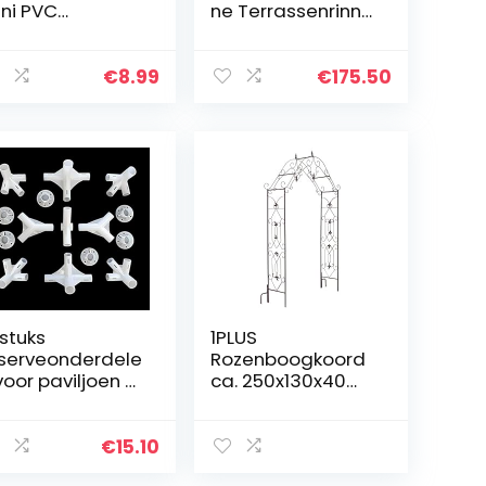
ni PVC
ne Terrassenrinne
antenlabels,
Stahlrost verzinkt
terdicht anti-
komplett SET,
V
System A15
€
8.99
€
175.50
loemnaambordj
98mm
 mooie
antenbordjes
 te labelen,
or tuin,
ndbouwgrond,
oomgaard(rood
 stuks
1PLUS
serveonderdele
Rozenboogkoord
voor paviljoen 3
ca. 250x130x40
6 m
cm, Kleur:bruine
ekcentrale
nnector 25/19
€
15.10
m