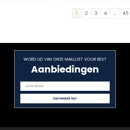
ondersteuning, 2
specificaties,
voor klimplanten
1
2
3
4
…
45
en wijnstokken
WORD LID VAN ONZE MAILLIJST VOOR BEST
Aanbiedingen