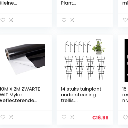
Kleine
Plant
mi
Transparante
Ondersteuning
pl
Zaailing Lade
Clips
wa
Rechthoekige
Druivenstamklem
U
Plant Groeiende
Vloerstaand
b
Lade voor Home
Conserveermidd
e,
Office Hotel
el voor
pl
Wijnstokken,
om
Aardbeien,
vo
Plantstelen,
la
Oranje
b
)
10M X 2M ZWARTE
14 stuks tuinplant
15
WIT Mylar
ondersteuning
re
Reflecterende
trellis,
n 
Bevel Film Roll
plantengroeiend
x 
Hydrocultuur
steunframe, mini
ho
Groei Zaal
klimtrellis,
co
€
16.99
klimplanten
m