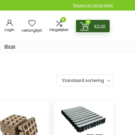
Nieuws en blogs lezen
0
0
€
0.00
Login
Vergelijken
verlanglijst
Blogs
Standaard sortering