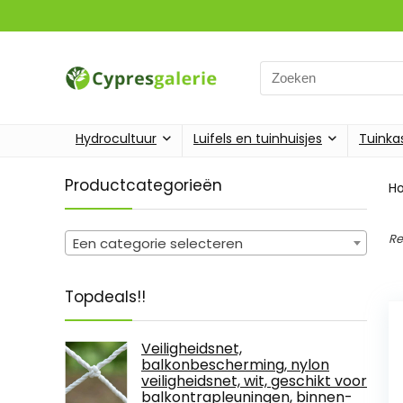
Search
for:
Hydrocultuur
Luifels en tuinhuisjes
Tuinka
Productcategorieën
H
Re
Een categorie selecteren
Topdeals!!
Veiligheidsnet,
balkonbescherming, nylon
veiligheidsnet, wit, geschikt voor
balkontrapleuningen, binnen-