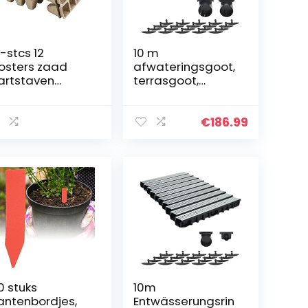
 -stcs 12
10 m
osters zaad
afwateringsgoot,
artstaven
terrasgoot,
anten zaden
verzinkt stalen
opagatie
rooster, complete
ekerij pot
set, systeem A15
€
186.99
ologisch
148 mm, incl.
breekbare
accessoires
ailing
emplaats voor
in groentefruit
ekerijzaad
aad
0 stuks
10m
antenbordjes,
Entwässerungsrin