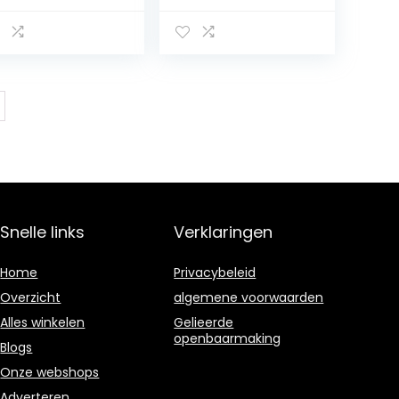
, retro
kleuterschool
nneptouw, trap,
decoratienet,
lkon,
huisdierbescherm
uningnet,
ingsnet, pretpark
imnet, hangend
klimnet,
edingnet,
handgeweven
towand,
touwnet,
afonddecoratie
hangend net
net
(1*10M (3*33Ft))
eschermende
iligheidslepel
 * 6 M)
Snelle links
Verklaringen
Home
Privacybeleid
Overzicht
algemene voorwaarden
Alles winkelen
Gelieerde
openbaarmaking
Blogs
Onze webshops
Adverteren