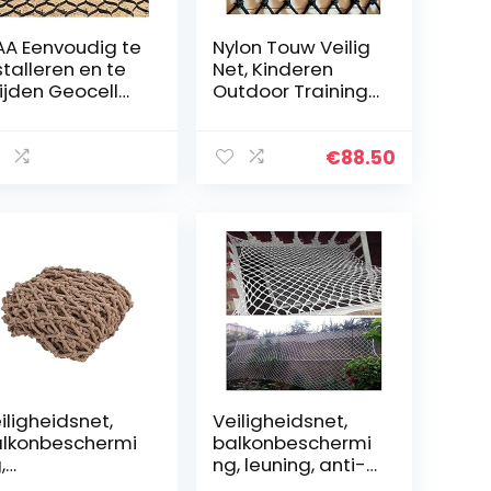
AA Eenvoudig te
Nylon Touw Veilig
stalleren en te
Net, Kinderen
ijden Geocell
Outdoor Training
o Grid, 2 Inch
Klimnet
kke Honingraat
Beschermingsnet
ond Grid
voor Huisdieren
€
88.50
abilisator,
Trampoline-
rmeable Paver
veiligheidsnet
stem, voor
Aanhangwagen
tio’s Schuren
Net PLOEA (Color :
llingen (Maat:
6cm mesh, Size :
6m/13.1×19.7ft)
2x5m(7x16ft))
iligheidsnet,
Veiligheidsnet,
lkonbeschermi
balkonbeschermi
,
ng, leuning, anti-
nderveiligheidsn
valnet, tuinhek,