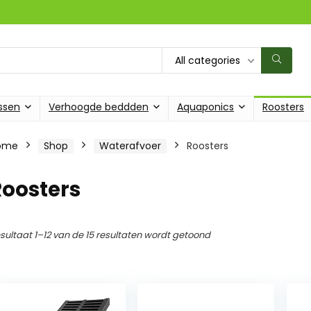
All categories
ssen
Verhoogde beddden
Aquaponics
Roosters
ome
Shop
Waterafvoer
Roosters
Roosters
sultaat 1–12 van de 15 resultaten wordt getoond