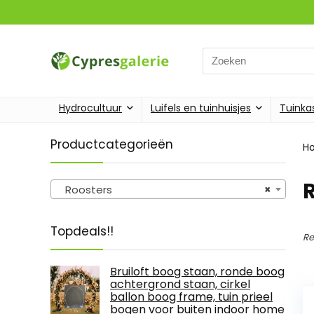
Search
for:
Hydrocultuur
Luifels en tuinhuisjes
Tuinka
Productcategorieën
H
Roosters
×
Topdeals!!
Re
Bruiloft boog staan, ronde boog
achtergrond staan, cirkel
ballon boog frame, tuin prieel
bogen voor buiten indoor home