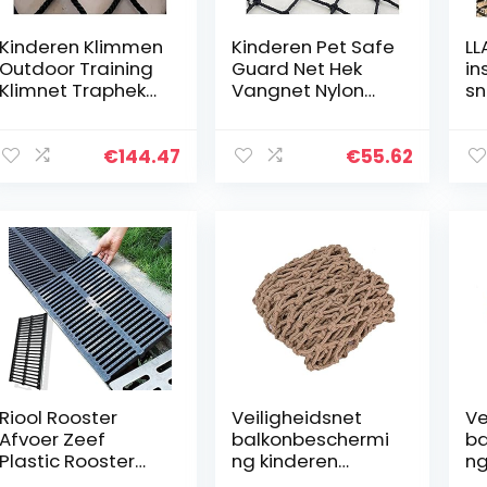
Kinderen Klimmen
Kinderen Pet Safe
LL
Outdoor Training
Guard Net Hek
in
Klimnet Traphek
Vangnet Nylon
sn
Anti-val Net Nylon
Touwnet Balkon
Ge
Beschermingsnet
Raam Dek Trap
Di
Trampoline-
Bescherming Hek
Gr
€
144.47
€
55.62
veiligheidsnet
Trampolinebesch
St
Klimtouw Buiten
ermingsnet PLOEA
Pe
PLOEA (Color :
(Color : 6cm
Sy
6cm mesh, Size :
mesh, Size :
Pa
3x5m(10x16ft))
1x6m(3x20ft))
He
4x
Riool Rooster
Veiligheidsnet
Ve
Afvoer Zeef
balkonbeschermi
ba
Plastic Rooster
ng kinderen
ng
Hars Plastic
klimnet pretpark
ki