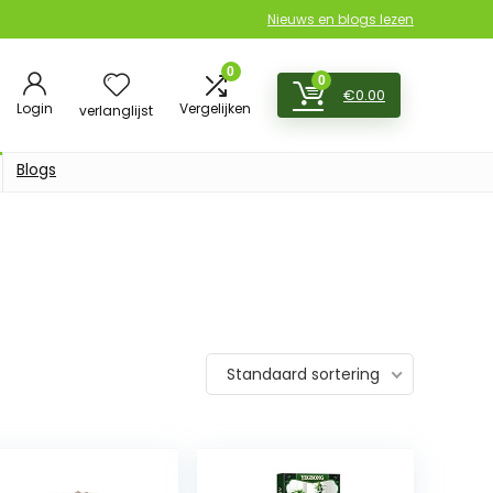
Nieuws en blogs lezen
0
0
€
0.00
Login
Vergelijken
verlanglijst
Blogs
Standaard sortering