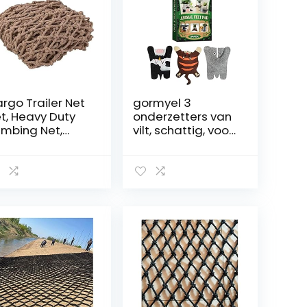
rgo Trailer Net
gormyel 3
t, Heavy Duty
onderzetters van
imbing Net,
vilt, schattig, voor
fety Net Voor
eetkamer met
uningen/Trap,
cartoon-motief,
et Hangmat
absorberend,
tdoor/Swing/V
tafeldecoratie
vanging, Natuur
voor
ennep Touw
bloempotten,
teriaal, 10 Mm /
dranken, vormen
cm, Meerdere
ten(Size:5×5m