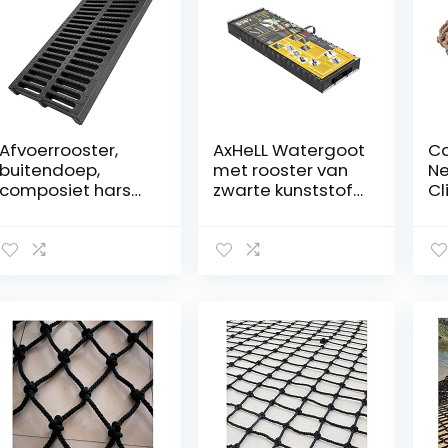
Afvoerrooster,
AxHeLL Watergoot
Ca
buitendoep,
met rooster van
Ne
composiet hars
zwarte kunststof
Cl
rioolrooster, geul
voor garage tuin
Sa
drainage, kanaal
terrassen, 1 m x
Le
afvoerrooster,
120 x 92 mm, 3
N
riool afvoer
stuks
Ou
deksel buiten
er
afvoerzeefjes,
H
zwart (Maat:
Ma
50x20x3cm
10
(19,7×7,9×1,18in))
Ma
)