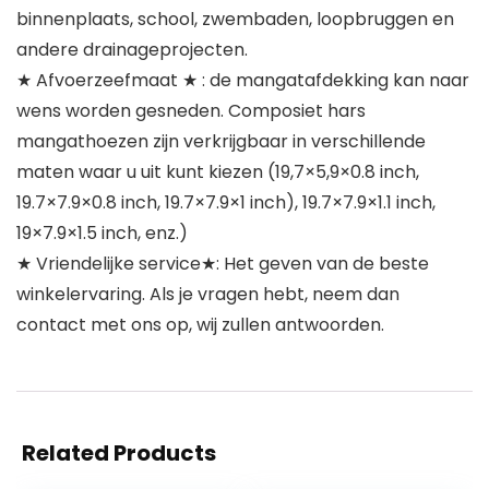
binnenplaats, school, zwembaden, loopbruggen en
andere drainageprojecten.
★ Afvoerzeefmaat ★ : de mangatafdekking kan naar
wens worden gesneden. Composiet hars
mangathoezen zijn verkrijgbaar in verschillende
maten waar u uit kunt kiezen (19,7×5,9×0.8 inch,
19.7×7.9×0.8 inch, 19.7×7.9×1 inch), 19.7×7.9×1.1 inch,
19×7.9×1.5 inch, enz.)
★ Vriendelijke service★: Het geven van de beste
winkelervaring. Als je vragen hebt, neem dan
contact met ons op, wij zullen antwoorden.
Related Products