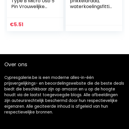
Type B Micro Usb 5
prikkeldraad,
Pin Vrouwelijke
waterkoelingsfittin
Oplader Mount
g Compacte pc-
Connector Port
waterkoeling voor
Socket
radiatoren voor
€
5.51
waterblokken(11
mm)
Over ons
Cypresgalerie.be is een moderne alles-in-één
prijsvergelijkings- en beoordelingswebsite die de beste deals
biedt die beschikbaar zijn op amazon en u op de hoogte
houdt via de laatst toegevoegde blogs. Alle afbeeldingen
zijn auteursrechtelijk beschermd door hun respectievelijke
eigenaren. Alle geciteerde inhoud is afgeleid van hun
respectievelijke bronnen.