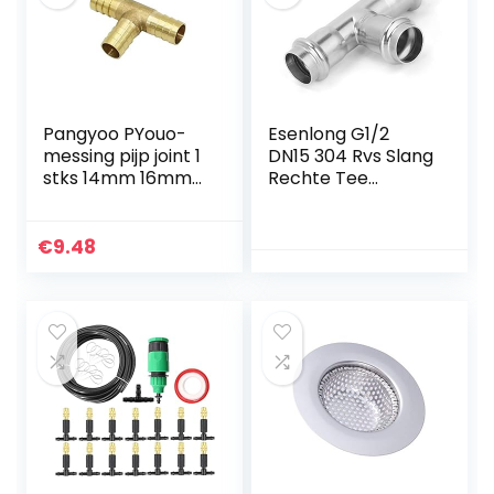
Dik materiaal
Pangyoo PYouo-
Esenlong G1/2
messing pijp joint 1
DN15 304 Rvs Slang
stks 14mm 16mm
Rechte Tee
T-vorm messing
Connector
weerhaak slang
Adapter
montage, 3 manier
Waterleiding
€
9.48
slang weerhaak
Fittings
koperen
prikkelkoppeling
Connector
adapter, dik
materiaal (Kleur:
14mm tee)