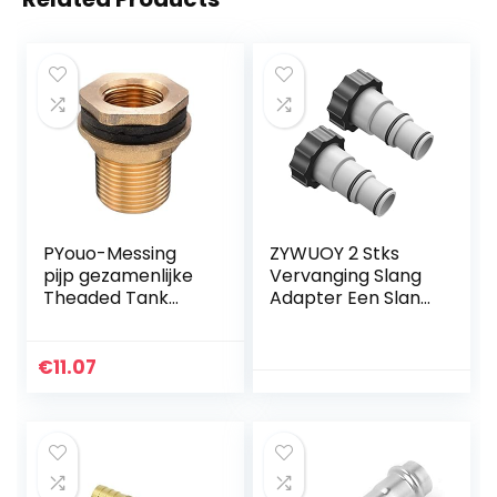
PYouo-Messing
ZYWUOY 2 Stks
pijp gezamenlijke
Vervanging Slang
Theaded Tank
Adapter Een Slang
Slang Adapter
Adapters
Voor Aquarium
Vervangbare
Luchtpomp
Slang Adapters
€
11.07
Supplies, 1/2
Voor In-tex Fit ARU
“Vrouwelijke 3/4”
Schroefdraad
Mannelijke Soild
Verbindingspomp
Messing Water
en
Tank Connector,