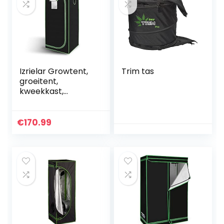
Izrielar Growtent,
Trim tas
groeitent,
kweekkast,
kweektent,
lichtdichte en
waterdichte
€
170.99
plantentent,
broeikas voor
thuisgroei, 600D
Oxford, 80 x 80 x
180 cm,
zwart/groen