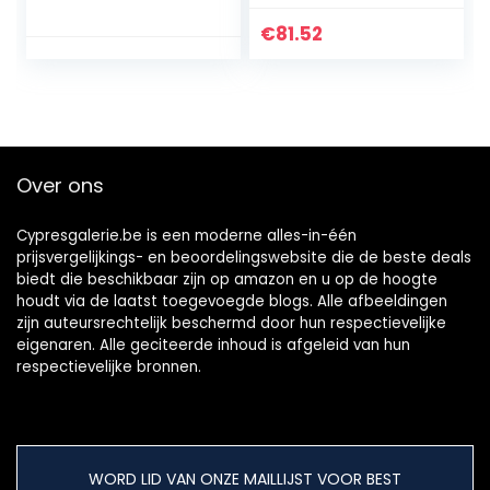
Grow kabinet /
zakken, Mylar-
Indoor kweektent
zakken die
€
81.52
/ hydrocultuur
rechtop staan en
kweekkast / Mylar
Mylar-zakken met
98%
labels, hersluitbare
reflectievermogen
Mylar-zakken met
ritssluiting (Size :
23x35cm(9×13.7Inc
Over ons
h))
Cypresgalerie.be is een moderne alles-in-één
prijsvergelijkings- en beoordelingswebsite die de beste deals
biedt die beschikbaar zijn op amazon en u op de hoogte
houdt via de laatst toegevoegde blogs. Alle afbeeldingen
zijn auteursrechtelijk beschermd door hun respectievelijke
eigenaren. Alle geciteerde inhoud is afgeleid van hun
respectievelijke bronnen.
WORD LID VAN ONZE MAILLIJST VOOR BEST