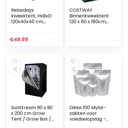
Relaxdays
COSTWAY
kweektent, HxBxD:
Binnenkweektent
120x40x40 cm,
120 x 60 x 180cm,
planten kweken,
binnengroeitent
reflectiefolie
reflecterende
binnenin,
hydroponic niet-
€
49.99
verduisterende
giftige hut,
groeitent,
draagbare hydro
zwart/groen
groeibak met
ventilatie,
gaasraam &
reflecterende
mylar voering (120
x 60 x 180cm)
SunStream 90 x 90
Dikke 100 Mylar-
x 200 cm Grow
zakken voor
Tent / Grow Box /
voedselopslag –
Grow kabinet /
Grote Mylar-