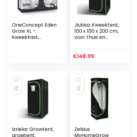
OneConcept Eden
Jiubiaz Kweektent,
Grow XL –
100 x 100 x 200 cm,
kweekkast,
voor thuis en
kweektent,
binnen,
kweekbak, maat L,
waterdicht, zwart
240x120x200 cm, 2
en groen
€
148.99
x ventilatie-
toegang,
luchttoevoerklepp
en, ondoorzichtige
stof, reflecterende
binnencoating,
zwart
Izrielar Growtent,
Zelsius
groeitent,
MyHomeGrow