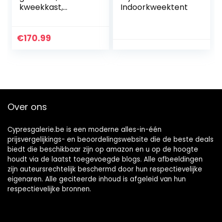
kweekkast,
Indoorkweektent
kweektent,
lichtdichte en
waterdichte
€
170.99
plantentent,
broeikas voor
thuisgroei, 600D
Oxford, 80 x 80 x
180 cm,
zwart/groen
Over ons
Cypresgalerie.be is een moderne alles-in-één
prijsvergelijkings- en beoordelingswebsite die de beste deals
biedt die beschikbaar zijn op amazon en u op de hoogte
houdt via de laatst toegevoegde blogs. Alle afbeeldingen
zijn auteursrechtelijk beschermd door hun respectievelijke
eigenaren. Alle geciteerde inhoud is afgeleid van hun
respectievelijke bronnen.