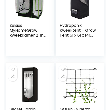
enz.
Zelsius
Hydroponik
MyHomeGrow
Kweektent – Grow
kweekkamer 2-in-
Tent 61 x 61 x 140
1 | kweekbox voor
cm – Planten en
binnen | groen
Bloemen
zwart | kweektent
Binnenshuis
voor binnen
Kweken
kweekkas (160 x
120 x 205 cm)
Secret Jardin
GOLRISEN Netto