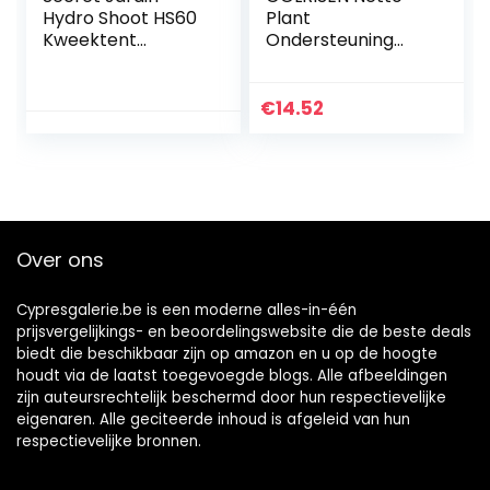
Hydro Shoot HS60
Plant
Kweektent
Ondersteuning
60x60x160 cm R2.0
Elastisch voor 4 *
4 ft en meer
maten netten
€
14.52
kweektent voor
hydrocultuur
kweektent (zwart)
Over ons
Cypresgalerie.be is een moderne alles-in-één
prijsvergelijkings- en beoordelingswebsite die de beste deals
biedt die beschikbaar zijn op amazon en u op de hoogte
houdt via de laatst toegevoegde blogs. Alle afbeeldingen
zijn auteursrechtelijk beschermd door hun respectievelijke
eigenaren. Alle geciteerde inhoud is afgeleid van hun
respectievelijke bronnen.