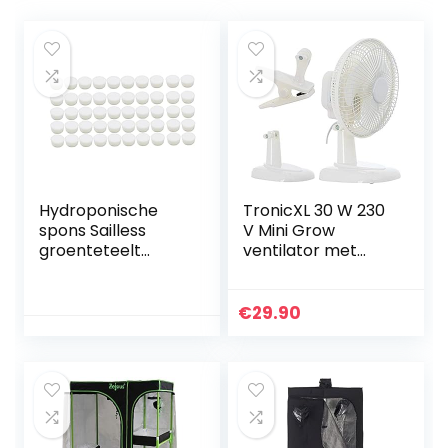
Hydroponische
TronicXL 30 W 230
spons Sailless
V Mini Grow
groenteteelt
ventilator met
System Gardening
clipklem en
Tool voor
standaard, met
thuisbeplating 50
netstekker,
€
29.90
stcs 50 mm,
clipventilator voor
plantenspons
homebox,
kweekkast, Secret
Jardin GrowPro,
DiamondBox
Zelsius Mars Hydro