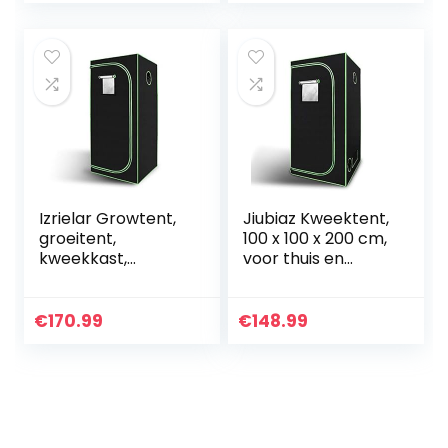
zaailingen
beschikbaar, voor
Kaskamerplanten
een comfortabele
groeien
groeiomgeving
voor
planten(120X120X2
00CM)
Izrielar Growtent,
Jiubiaz Kweektent,
groeitent,
100 x 100 x 200 cm,
kweekkast,
voor thuis en
kweektent,
binnen,
lichtdichte en
waterdicht, zwart
waterdichte
en groen
€
170.99
€
148.99
plantentent,
broeikas voor
thuisgroei, 600D
Oxford, 80 x 80 x
180 cm,
zwart/groen