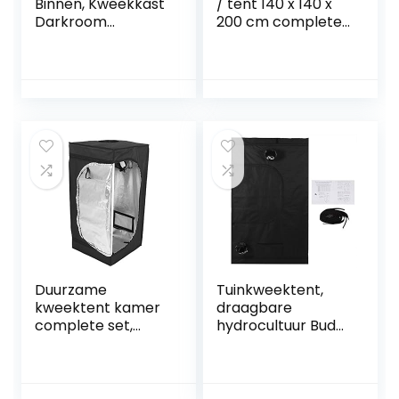
Binnen, Kweekkast
/ tent 140 x 140 x
Darkroom
200 cm complete
Kweektent
set passief
Kweektent met
koolfilter
Installatiestrips
afvoerlucht incl.
Kweekkast voor
(645W Flexstar)
Het Kweken van
Planten Thuis, voor
Het Kweken van
Kamerplanten in
een
Kas(120X120X200C
M)
Duurzame
Tuinkweektent,
kweektent kamer
draagbare
complete set,
hydrocultuur Bud
thuis kweektent,
Dark Room 600d
snel te installeren
Oxford tuinieren
voor effectieve
kweektent, 3
bescherming van
maten