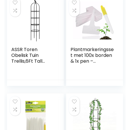
ASSR Toren
Plantmarkeringsse
Obelisk Tuin
t met 100x borden
Trellis,6Ft Tall
& 1x pen –
Plant Support
plantplug – labels
Rack Plant
& pen voor het
Klimmen Toren
markeren van
Frame Stalen Tuin
planten
Obelisk Bloem
Stand Zwart
Metalen Plastic
Tuin Arch Trellis
voor Klimmen
Wijnstok Plant