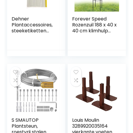
Dehner
Forever Speed
Plantaccessoires,
Rozenzuil 188 x 40 x
steeketiketten
40 cm klimhulp
met potlood, 100
Obelisken metaal
stuks, lengte 12 cm
weerbestendig,
vrijstaand
ranktoren,
decoratief
hekwerk voor tuin,
klimplanten en
bloemen
S SMAUTOP
Louis Moulin
Plantsteun,
3289920035164
roestvrij stalen
vierkante voeten