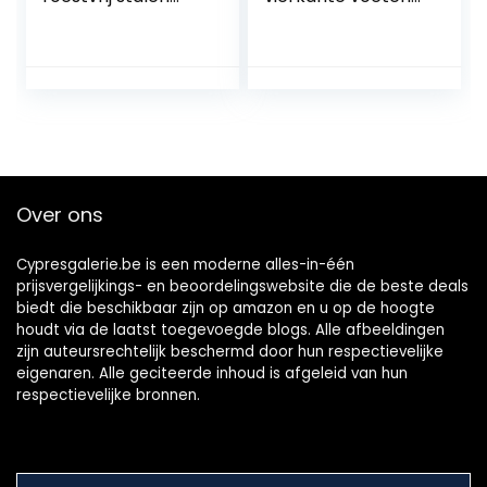
trellis voor
om te schroeven,
klimplanten (12
bevestigingsacces
houders, 16 m
soires, ijzer antiek,
touw)
13 x 6 x 14 cm
Over ons
Cypresgalerie.be is een moderne alles-in-één
prijsvergelijkings- en beoordelingswebsite die de beste deals
biedt die beschikbaar zijn op amazon en u op de hoogte
houdt via de laatst toegevoegde blogs. Alle afbeeldingen
zijn auteursrechtelijk beschermd door hun respectievelijke
eigenaren. Alle geciteerde inhoud is afgeleid van hun
respectievelijke bronnen.