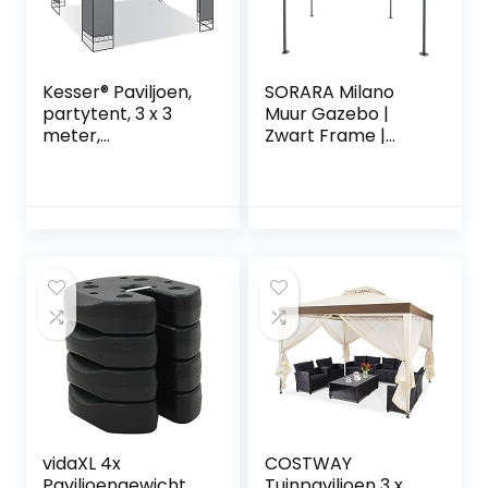
Kesser® Paviljoen,
SORARA Milano
partytent, 3 x 3
Muur Gazebo |
meter,
Zwart Frame |
waterafstotend,
Zand canvas | 285
uv-bescherming
x 300 cm
50+, metalen
frame, tuintent,
luxueus
tuinpaviljoen, 9 m²,
feesttent, grijs
vidaXL 4x
COSTWAY
Paviljoengewicht
Tuinpaviljoen 3 x