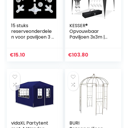
15 stuks
KESSER®
reserveonderdele
Opvouwbaar
n voor paviljoen 3 x
Paviljoen 3x3m |
6 m hoekcentrale
Pop-Up In hoogte
connector 25/19
verstelbaar
mm
Stabiel Waterdicht
€
15.10
€
103.80
Winterbestendig |
UV-bescherming
50+ inclusief tas
met wielen &
grondanker –
Antraciet
vidaXL Partytent
BURI