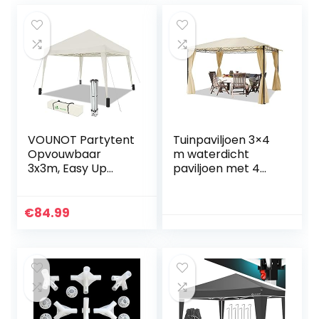
VOUNOT Partytent
Tuinpaviljoen 3×4
Opvouwbaar
m waterdicht
3x3m, Easy Up
paviljoen met 4
Paviljoen, Pop Up
zijwanden tuintent
Tuintent, UV-
ca. 180 g/m²
bescherming 50+,
dakzeil in crème
€
84.99
Wit
partytent