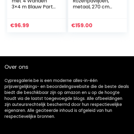
met 4 Wanden
Rozenpaviljoen,
3×4 m Blauw Party
metaal, 270 cm
Feest Tent
hoog, klimhulp,
Feesttent Tuintent
klimrooster,
rozenboog van
€
96.99
€
159.00
ijzer, 270 x 200 x
200 cm, tuinprieel,
romantisch
tuinpaviljoen voor
klimplanten,
jasmijn,
Over ons
bruiloftsboog,
bruin
Cypresgalerie.be is een moderne alles-in-één
prijsvergelijkings- en beoordelingswebsite die de beste deals
biedt die beschikbaar zijn op amazon en u op de hoogte
houdt via de laatst toegevoegde blogs. Alle afbeeldingen
zijn auteursrechtelijk beschermd door hun respectievelijke
eigenaren. Alle geciteerde inhoud is afgeleid van hun
respectievelijke bronnen.