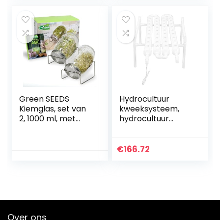
men voor
tuin(#1)
onderzoek naar
planten(#1)
Green SEEDS
Hydrocultuur
Kiemglas, set van
kweeksysteem,
2, 1000 ml, met
hydrocultuur
hoogwaardig
kweekset PVC
roestvrijstalen
voor
roosterdeksel,
broeikasgassen
€
166.72
standaard + gratis
Groenteplanten
ABC met sporten
voor familie Balkon
[drukversie]
Groenteplanting
voor
moestuinbeplantin
g(Transl)
Over ons