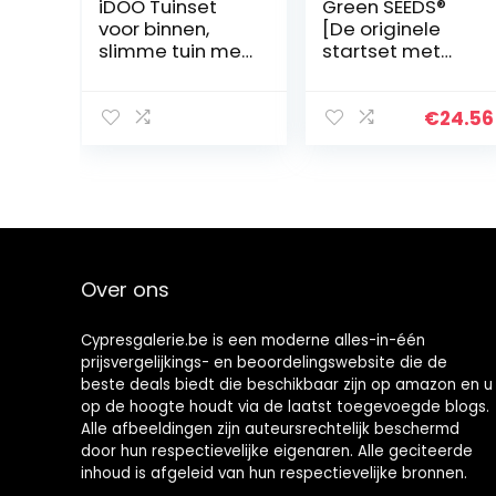
iDOO Tuinset
Green SEEDS®
voor binnen,
[De originele
slimme tuin met
startset met
led-groeilamp,
kiemglas, 1000
hydrocultuur-
ml, met
groeisysteem
hoogwaardig
€
24.56
met
roestvrijstalen
automatische
roosterdeksel,
timer, kiemset
standaard,
voor
keramische
thuiskeuken, in
schaal +
hoogte
sporten ABC,
verstelbaar (10
drukversie,
Over ons
Pods)
kiemglas,
kweekschaal
Cypresgalerie.be is een moderne alles-in-één
prijsvergelijkings- en beoordelingswebsite die de
beste deals biedt die beschikbaar zijn op amazon en u
op de hoogte houdt via de laatst toegevoegde blogs.
Alle afbeeldingen zijn auteursrechtelijk beschermd
door hun respectievelijke eigenaren. Alle geciteerde
inhoud is afgeleid van hun respectievelijke bronnen.