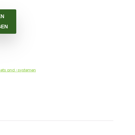
EN
GEN
ets and -systemen