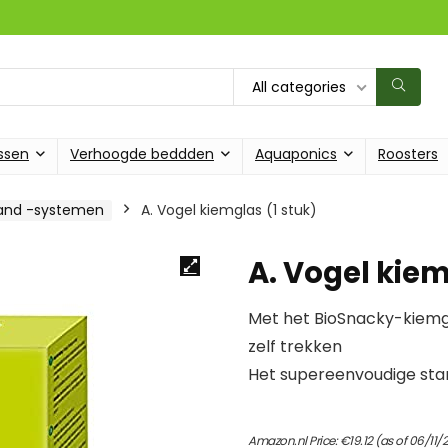
All categories
ssen
Verhoogde beddden
Aquaponics
Roosters
and -systemen
A. Vogel kiemglas (1 stuk)
A. Vogel kiem
Met het BioSnacky-kiemgl
zelf trekken
Het supereenvoudige sta
Amazon.nl Price:
€
19.12
(as of 06/11/