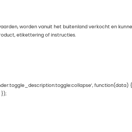
rden, worden vanuit het buitenland verkocht en kunnen v
oduct, etikettering of instructies.
der:toggle_description:toggle:collapse’, function(data) {
});