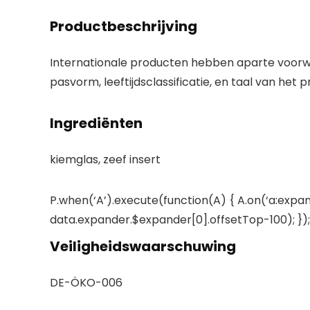
Productbeschrijving
Internationale producten hebben aparte voorwaa
pasvorm, leeftijdsclassificatie, en taal van het pr
Ingrediënten
kiemglas, zeef insert
P.when(‘A’).execute(function(A) { A.on(‘a:expan
data.expander.$expander[0].offsetTop-100); }); 
Veiligheidswaarschuwing
DE-ÖKO-006