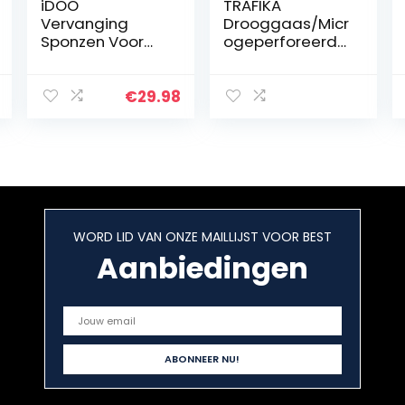
iDOO
TRAFIKA
Vervanging
Drooggaas/Micr
Sponzen Voor
ogeperforeerd
ID-IG301 ID-
doek /8
IG302 ID-IG303
modules,
ID-IG305 I-D-01
diameter 55cm
€
29.98
Hydrocultuur
/Voor
Groeisysteem
hydrocultuurge
wassen/Drogen
van planten,
paddenstoelen,
toppen/Indoorg
ewassen/Buiten
WORD LID VAN ONZE MAILLIJST VOOR BEST
gewassen/DRO
Aanbiedingen
OGREK