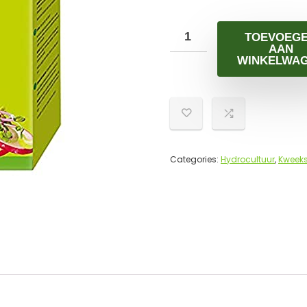
TOEVOEG
AAN
WINKELWA
Categories:
Hydrocultuur
,
Kweeks