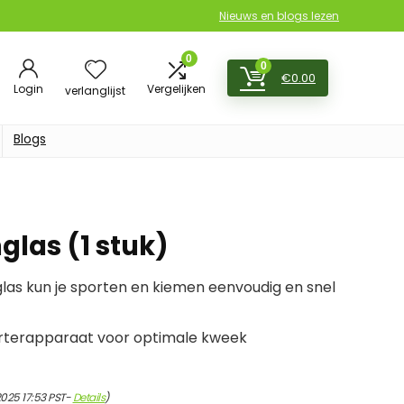
Nieuws en blogs lezen
0
0
€
0.00
Login
Vergelijken
verlanglijst
Blogs
glas (1 stuk)
as kun je sporten en kiemen eenvoudig en snel
rterapparaat voor optimale kweek
2025 17:53 PST-
Details
)