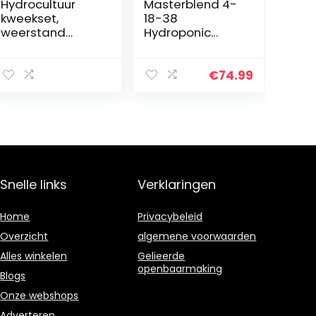
Hydrocultuur
Masterblend 4-
kweekset,
18-38
weerstand
Hydroponic
tegen
Plantenvoeding
natuurrampen
Kit | Voeding
Hydrocultuursyst
voor
€
74.99
emen voor
Hydrocultuur
binnenbeplantin
(4.00)
g(Transl)
Snelle links
Verklaringen
Home
Privacybeleid
Overzicht
algemene voorwaarden
Alles winkelen
Gelieerde
openbaarmaking
Blogs
Onze webshops
Adverteren