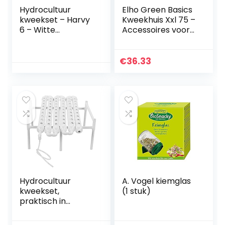
Hydrocultuur
Elho Green Basics
kweekset – Harvy
Kweekhuis Xxl 75 –
6 – Witte
Accessoires voor
hydrocultuur set
Buitenkweken En
met zes slots voor
Oogstenaccessoir
beginners
es – Ø 74.8 x H 20.3
€
36.33
(meerdere maten
cm – Transparant
beschikbaar)
Hydrocultuur
A. Vogel kiemglas
kweekset,
(1 stuk)
praktisch in
gebruik
Eenvoudige