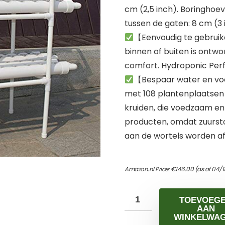
cm (2,5 inch). Boringhoev
tussen de gaten: 8 cm (3 i
【Eenvoudig te gebruik
binnen of buiten is ontw
comfort. Hydroponic Perf
【Bespaar water en vo
met 108 plantenplaatsen
kruiden, die voedzaam en
producten, omdat zuursto
aan de wortels worden a
Amazon.nl Price:
€
146.00
(as of 04/1
TOEVOEG
AAN
WINKELWA