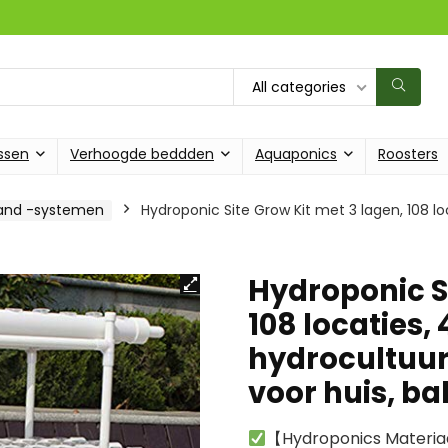
All categories
ssen
Verhoogde beddden
Aquaponics
Roosters
and -systemen
Hydroponic Site Grow Kit met 3 lagen, 108 loc
Hydroponic Si
108 locaties, 
hydrocultuur
voor huis, ba
【Hydroponics Materiaal