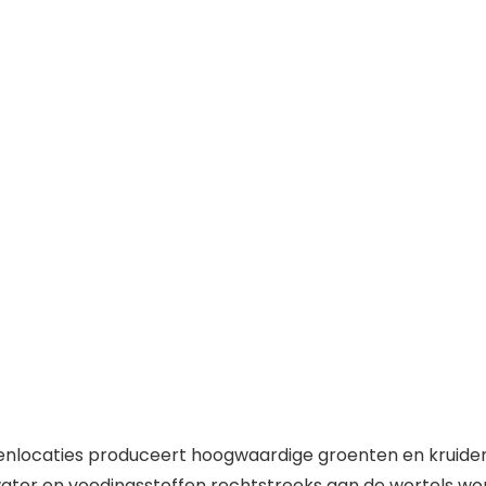
enlocaties produceert hoogwaardige groenten en kruide
water en voedingsstoffen rechtstreeks aan de wortels w