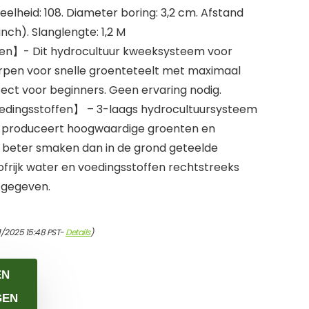
eelheid: 108. Diameter boring: 3,2 cm. Afstand
nch). Slanglengte: 1,2 M
en】- Dit hydrocultuur kweeksysteem voor
orpen voor snelle groenteteelt met maximaal
ect voor beginners. Geen ervaring nodig.
edingsstoffen】 – 3-laags hydrocultuursysteem
 produceert hoogwaardige groenten en
 beter smaken dan in de grond geteelde
frijk water en voedingsstoffen rechtstreeks
fgegeven.
1/2025 15:48 PST-
Details
)
EN
GEN