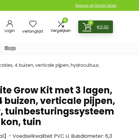
Nieuws en blogs lezen
0
0
€
0.00
Login
Vergelijken
verlanglijst
Blogs
aties, 4 buizen, verticale pijpen, hydrocultuur,
te Grow Kit met 3 lagen,
4 buizen, verticale pijpen,
, tuinbesturingssysteem
lkon, tuin
】- Voedselkwaliteit PVC U. Buisdiameter: 6,3