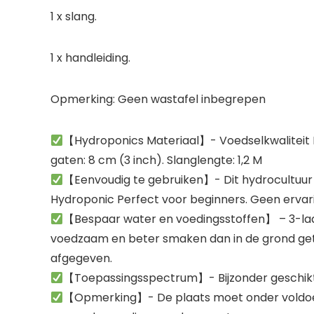
1 x slang.
1 x handleiding.
Opmerking: Geen wastafel inbegrepen
【Hydroponics Materiaal】- Voedselkwaliteit PV
gaten: 8 cm (3 inch). Slanglengte: 1,2 M
【Eenvoudig te gebruiken】- Dit hydrocultuur
Hydroponic Perfect voor beginners. Geen ervari
【Bespaar water en voedingsstoffen】 – 3-laa
voedzaam en beter smaken dan in de grond gete
afgegeven.
【Toepassingsspectrum】- Bijzonder geschikt voo
【Opmerking】- De plaats moet onder voldoende 