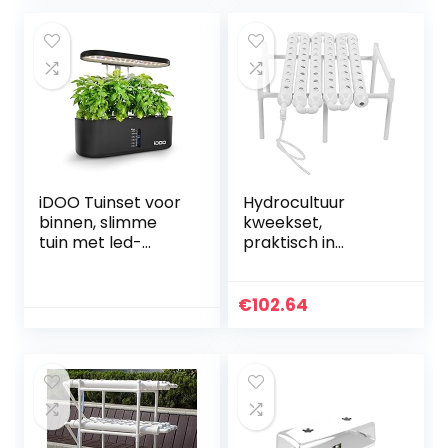
of Groeien
Zaailingen
iDOO Tuinset voor
Hydrocultuur
binnen, slimme
kweekset,
tuin met led-
praktisch in
groeilamp,
gebruik
hydrocultuur-
Eenvoudige
groeisysteem met
installatie
€
102.64
automatische
Hydrocultuursyste
timer, kiemset
men voor
voor thuiskeuken,
onderzoek naar
in hoogte
planten(Transl)
verstelbaar (10
Pods)