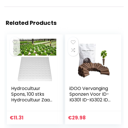
Related Products
Hydrocultuur
iDOO Vervanging
Spons, 100 stks
Sponzen Voor ID-
Hydrocultuur Zaad
IG301 ID-IG302 ID-
Groeiende Media
IG303 ID-IG305 I-
Sponzen Planten
D-01 Hydrocultuur
Tuinieren Tool voor
Groeisysteem
€
11.31
€
29.98
Kleine Knop Groei