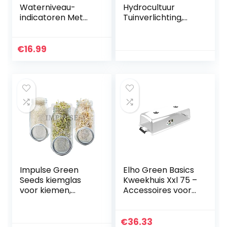
Waterniveau-
Hydrocultuur
indicatoren Met
Tuinverlichting,
Vlotter Voor
Indoor
Hydrocultuur
Automatische
Bloembakken
Timer Kiemkit In
€
16.99
hoogte
verstelbaar met
LED Grow Light
Ingebouwde
Waterpomp10
Pods UK Plug voor
Thuis Keuken
Impulse Green
Elho Green Basics
Seeds kiemglas
Kweekhuis Xxl 75 –
voor kiemen,
Accessoires voor
kiemglas met
Buitenkweken En
deksel, standaard,
Oogstenaccessoir
houder en
es – Ø 74.8 x H 20.3
€
36.33