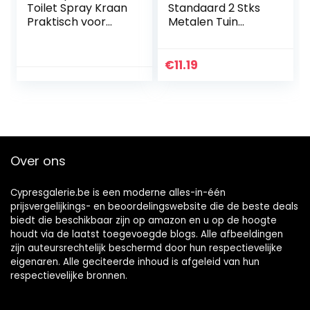
Toilet Spray Kraan
Standaard 2 Stks
Praktisch voor
Metalen Tuin
Badkamer voor
Trellis Voor
Spray
Klimplanten Ronde
Potplanten Trellis
€
11.19
Plant
Ondersteuning
Trellis Voor Indoor
Outdoor Plant
Bloemen
Bloempotten
Over ons
Cypresgalerie.be is een moderne alles-in-één
prijsvergelijkings- en beoordelingswebsite die de beste deals
biedt die beschikbaar zijn op amazon en u op de hoogte
houdt via de laatst toegevoegde blogs. Alle afbeeldingen
zijn auteursrechtelijk beschermd door hun respectievelijke
eigenaren. Alle geciteerde inhoud is afgeleid van hun
respectievelijke bronnen.