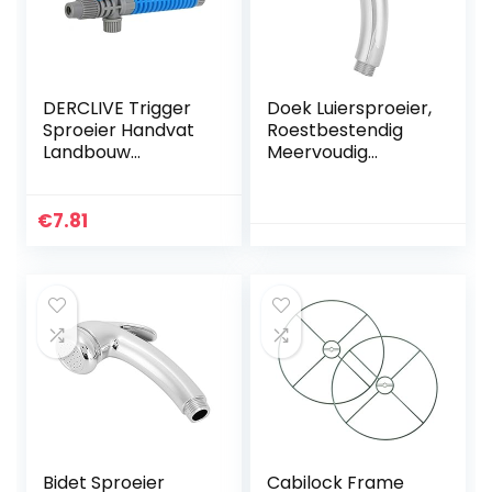
Decoratie
DERCLIVE Trigger
Doek Luiersproeier,
Sproeier Handvat
Roestbestendig
Landbouw
Meervoudig
Sproeiers
gebruik Badkamer
Accessoire Deel
Bidetsproeier voor
Tuin Onkruid
het wassen van
€
7.81
Ongediertebestrijd
huisdieren voor
ing
persoonlijke
hygiëne
Bidet Sproeier
Cabilock Frame