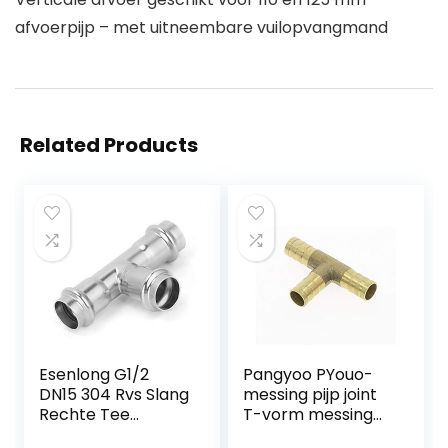
afvoerpijp – met uitneembare vuilopvangmand
Related Products
Esenlong G1/2
Pangyoo PYouo-
DN15 304 Rvs Slang
messing pijp joint
Rechte Tee
T-vorm messing
Connector
weerhaak slang