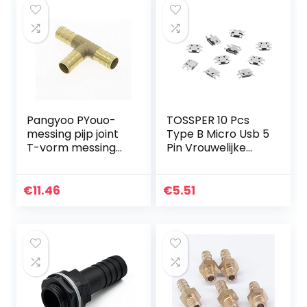
Pangyoo PYouo-
TOSSPER 10 Pcs
messing pijp joint
Type B Micro Usb 5
T-vorm messing
Pin Vrouwelijke
weerhaak slang
Oplader Mount
montage, 4mm
Connector Port
6mm 8mm 10mm
Socket
€
11.46
€
5.51
12mm 16mm, 3 weg
slang buis
koppeling
connector
adapter, dik
materiaal (kleur:
14MM)