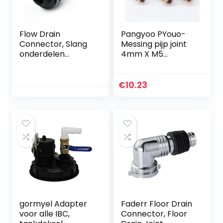
Flow Drain
Pangyoo PYouo-
Connector, Slang
Messing pijp joint
onderdelen
4mm X M5
connector, Water
Metrische
Butt/tank 1″
Mannelijke Draad
Overflow
Messing Koppeling
€
10.23
Connector Met
Splicer Connector
Moer & Washer
Montage Voor
Past 1″ Overflow
Brandstof Gas
Pipe, Tuin, Tank
Water,5 stks, Dik
fittingen
materiaal
gormyel Adapter
Faderr Floor Drain
voor alle IBC,
Connector, Floor