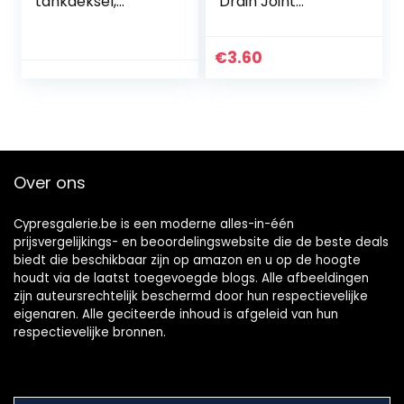
tankdeksel,
Drain Joint
aansluiting op
Wasmachine
tonnen met 90°
Speciale Elleboog
ellebogen
Universele Fit
€
3.60
Vaatwasser
Connector Riool
Verchroomde
Accessoires Snap
Adapter
Over ons
Cypresgalerie.be is een moderne alles-in-één
prijsvergelijkings- en beoordelingswebsite die de beste deals
biedt die beschikbaar zijn op amazon en u op de hoogte
houdt via de laatst toegevoegde blogs. Alle afbeeldingen
zijn auteursrechtelijk beschermd door hun respectievelijke
eigenaren. Alle geciteerde inhoud is afgeleid van hun
respectievelijke bronnen.