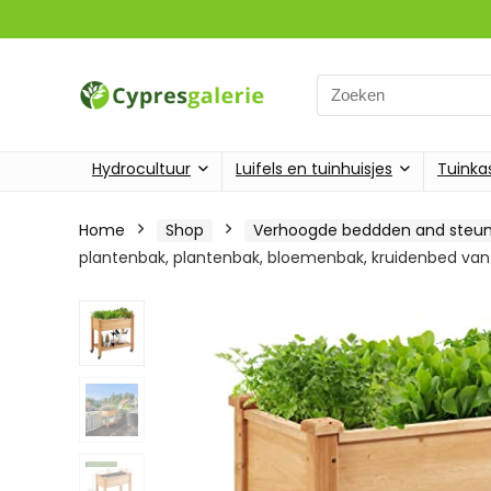
Search
for:
Hydrocultuur
Luifels en tuinhuisjes
Tuinka
Home
Shop
Verhoogde beddden and steun
plantenbak, plantenbak, bloemenbak, kruidenbed van h