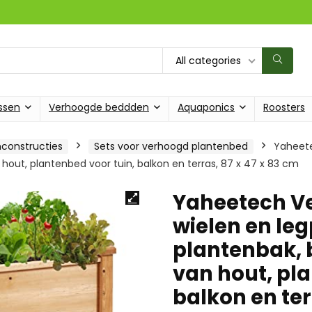
All categories
ssen
Verhoogde beddden
Aquaponics
Roosters
constructies
Sets voor verhoogd plantenbed
Yaheete
out, plantenbed voor tuin, balkon en terras, 87 x 47 x 83 cm
Yaheetech V
wielen en le
plantenbak,
van hout, pla
balkon en ter