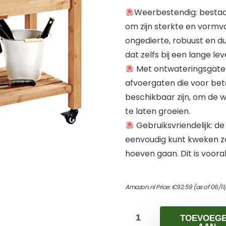
Weerbestendig: bestaa
om zijn sterkte en vormv
ongedierte, robuust en d
dat zelfs bij een lange le
Met ontwateringsgaten
afvoergaten die voor bete
beschikbaar zijn, om de
te laten groeien.
Gebruiksvriendelijk: d
eenvoudig kunt kweken zon
hoeven gaan. Dit is vooral
Amazon.nl Price:
€
92.59
(as of 06/11
TOEVOEG