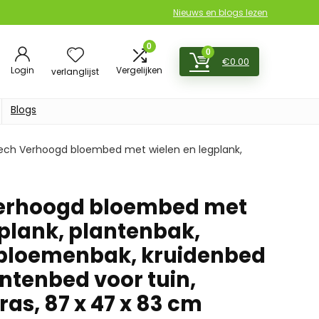
Nieuws en blogs lezen
0
0
€
0.00
Login
Vergelijken
verlanglijst
Blogs
ch Verhoogd bloembed met wielen en legplank,
erhoogd bloembed met
gplank, plantenbak,
 bloemenbak, kruidenbed
ntenbed voor tuin,
ras, 87 x 47 x 83 cm