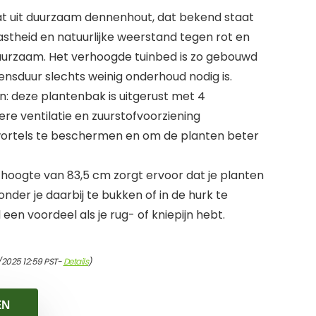
t uit duurzaam dennenhout, dat bekend staat
astheid en natuurlijke weerstand tegen rot en
uurzaam. Het verhoogde tuinbed is zo gebouwd
vensduur slechts weinig onderhoud nodig is.
: deze plantenbak is uitgerust met 4
re ventilatie en zuurstofvoorziening
 wortels te beschermen en om de planten beter
e hoogte van 83,5 cm zorgt ervoor dat je planten
der je daarbij te bukken of in de hurk te
 een voordeel als je rug- of kniepijn hebt.
/2025 12:59 PST-
Details
)
EN