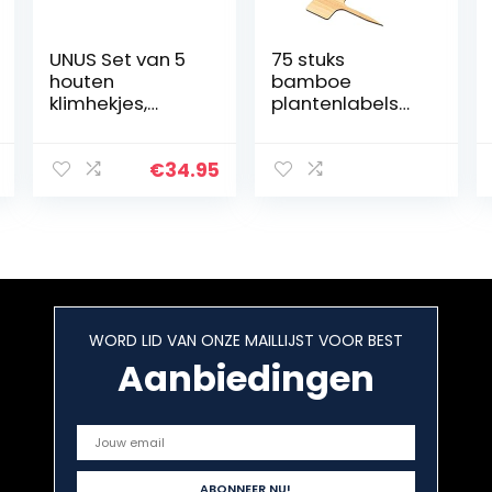
UNUS Set van 5
75 stuks
houten
bamboe
klimhekjes,
plantenlabels
klimhulp tot 180 x
met 2
60 cm,
markeerpennen,
schaarrooster
3-vormen
€
34.95
uittrekbaar,
waterdichte
plantenrooster
tuinlabels
voor
plantenmarkerin
klimplanten,
gen (T-type,
rozen, klimop,
huis, vlinder), 25
clematis
stuks elk,
coating
WORD LID VAN ONZE MAILLIJST VOOR BEST
plantlabels voor
Aanbiedingen
tuinbloemen
groenten
potzaad, 10* 6
cm