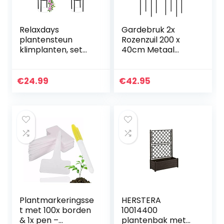
Relaxdays
Gardebruk 2x
plantensteun
Rozenzuil 200 x
klimplanten, set
40cm Metaal
van 2, 70 cm hoog,
Stabiel
staal, kunststof,
Weerbestendig
voor tuin,
Tuin Rozenboog
€
24.99
€
42.95
klimplantensteun
Trellis Klimplanten
rozen, zwart
Plantmarkeringsse
HERSTERA
t met 100x borden
10014400
& 1x pen –
plantenbak met