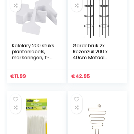
Kalolary 200 stuks
Gardebruk 2x
plantenlabels,
Rozenzuil 200 x
markeringen, T-
40cm Metaal
type witte
Stabiel
waterdichte
Weerbestendig
plantenetiketten
Tuin Rozenboog
€
11.99
€
42.95
voor
Trellis Klimplanten
buitenplanten,
tuinkwekerijmarke
rs, plantenbord (6
x 10 cm)