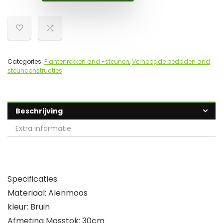
Categories:
Plantenrekken and -steunen
,
Verhoogde beddden and
steunconstructies
Beschrijving
Extra informatie
Specificaties:
Materiaal: Alenmoos
kleur: Bruin
Afmeting Mosstok: 30cm