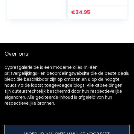
klimplanten (12
schaarrooster
houders, 16 m
uittrekbaar,
€
34.95
touw)
plantenrooster
voor klimplanten,
rozen, klimop,
clematis
Over ons
Cypresgalerie.be is een moderne alles-in-één
prijsvergelijkings- en beoordelingswebsite die de beste deals
biedt die beschikbaar zijn op amazon en u op de hoogte
houdt via de laatst toegevoegde blogs. Alle afbeeldingen
zijn auteursrechtelijk beschermd door hun respectievelijke
eigenaren. Alle geciteerde inhoud is afgeleid van hun
respectievelijke bronnen.