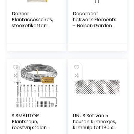
Dehner
Decoratief
Plantaccessoires,
hekwerk Elements
steeketiketten
– Nelson Garden
met potlood, 100
klimhulp voor
stuks, lengte 12 cm
binnen en buiten –
Spalier voor
potten, hoogte: 40
cm
S SMAUTOP
UNUS Set van 5
Plantsteun,
houten klimhekjes,
roestvrij stalen
klimhulp tot 180 x
trellis voor
60 cm,