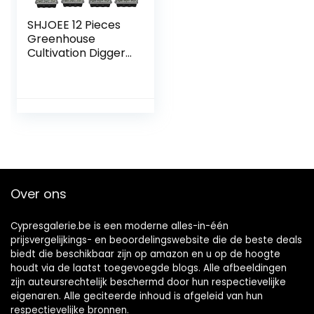
SHJOEE 12 Pieces
Greenhouse
Cultivation Digger
Plant Label Set 12
Holes Greenhouse
Grow Pots Indoor
Adjustable
Temperature
Indoor
Greenhouse Grow
Plastic Grow Trays
Mini Greenhouse
Over ons
With Cover Indoor
Planter
Cypresgalerie.be is een moderne alles-in-één
prijsvergelijkings- en beoordelingswebsite die de beste deals
biedt die beschikbaar zijn op amazon en u op de hoogte
houdt via de laatst toegevoegde blogs. Alle afbeeldingen
zijn auteursrechtelijk beschermd door hun respectievelijke
eigenaren. Alle geciteerde inhoud is afgeleid van hun
respectievelijke bronnen.