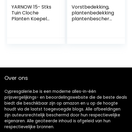
YARNOW 15- Stks
Vorstbedekking,
Tuin Cloche
plantenbedekking
Planten Koepel
plantenbeschermi
Koepel Bedekking
ng Sablingzakken
Vochtigheid
Frostbescherming
Koepel Plastic
Bag Voorkoming
Planten Bel Cover
van vorst slecht
Mini Kas Voor
weer ongedierte
Uitbreidingsinstalla
tie Deksel
Over ons
Cypresgalerie.be is een moderne alles-in-één
prijsvergelijkings- en beoordelingswebsite die de beste deals
biedt die beschikbaar zijn op amazon en u op de hoogte
houdt via de laatst toegevoegde blogs. Alle afbeeldingen
zijn auteursrechtelijk beschermd door hun respectievelijke
eigenaren. Alle geciteerde inhoud is afgeleid van hun
respectievelijke bronnen.