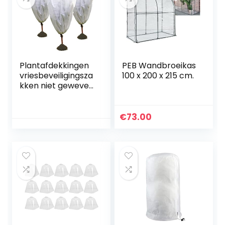
Plantafdekkingen
PEB Wandbroeikas
vriesbeveiligingsza
100 x 200 x 215 cm.
kken niet geweven
stof struike
deksels
boomdekenjas
€
73.00