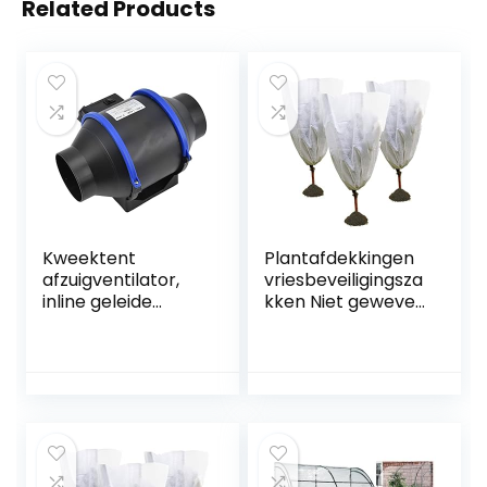
Related Products
Kweektent
Plantafdekkingen
afzuigventilator,
vriesbeveiligingsza
inline geleide
kken Niet geweven
ventilator 180 Pa
stof struike
voor kelder EU-
deksels
stekker 220V
boomdekenjack 3
stks,
boomdekenjas