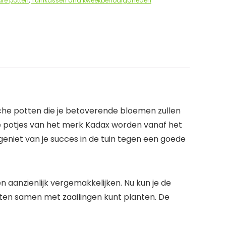
are potten
,
Tuinkassen and kweekbenodigdheden
ische potten die je betoverende bloemen zullen
e potjes van het merk Kadax worden vanaf het
n geniet van je succes in de tuin tegen een goede
n aanzienlijk vergemakkelijken. Nu kun je de
ten samen met zaailingen kunt planten. De