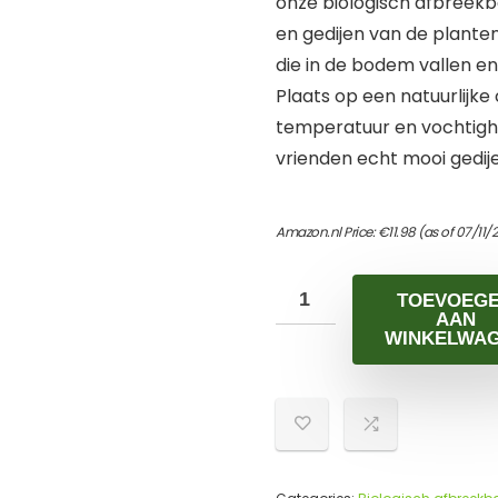
onze biologisch afbreekb
en gedijen van de planten
die in de bodem vallen e
Plaats op een natuurlijke
temperatuur en vochtighe
vrienden echt mooi gedij
Amazon.nl Price:
€
11.98
(as of 07/11/
TOEVOEG
AAN
WINKELWA