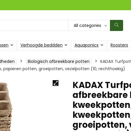
All categories
ssen
Verhoogde beddden
Aquaponics
Roosters
gdheden
Biologisch afbreekbare potten
KADAX Turfpot
, papieren potten, groeipotten, vezelpotten (10, rechthoekig)
KADAX Turfpo
afbreekbare 
kweekpotten,
kweekpotten,
groeipotten, 