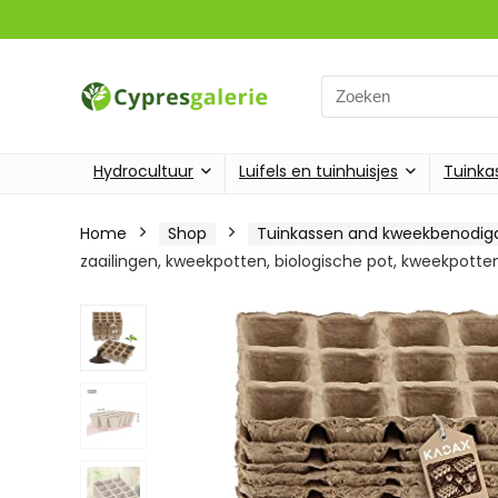
Search
for:
Hydrocultuur
Luifels en tuinhuisjes
Tuinka
Home
Shop
Tuinkassen and kweekbenodi
zaailingen, kweekpotten, biologische pot, kweekpotten