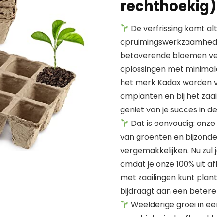
rechthoekig)
De verfrissing komt alti
opruimingswerkzaamheden 
betoverende bloemen ve
oplossingen met minimale
het merk Kadax worden van
omplanten en bij het zaai
geniet van je succes in d
Dat is eenvoudig: onze 
van groenten en bijzonder
vergemakkelijken. Nu zul 
omdat je onze 100% uit 
met zaailingen kunt plan
bijdraagt aan een betere 
Weelderige groei in een