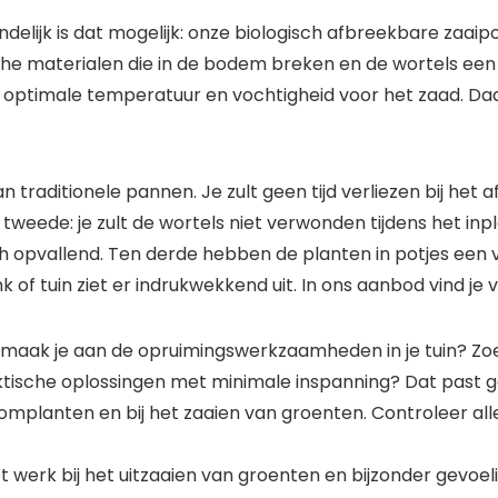
delijk is dat mogelijk: onze biologisch afbreekbare zaaip
sche materialen die in de bodem breken en de wortels een
r, optimale temperatuur en vochtigheid voor het zaad. Da
 traditionele pannen. Je zult geen tijd verliezen bij het 
weede: je zult de wortels niet verwonden tijdens het in
h opvallend. Ten derde hebben de planten in potjes een 
f tuin ziet er indrukwekkend uit. In ons aanbod vind je 
n en maak je aan de opruimingswerkzaamheden in je tuin? Z
ische oplossingen met minimale inspanning? Dat past g
 omplanten en bij het zaaien van groenten. Controleer alle
t werk bij het uitzaaien van groenten en bijzonder gevoeli