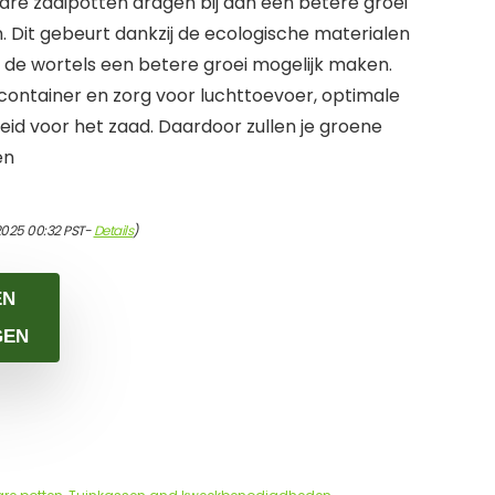
are zaaipotten dragen bij aan een betere groei
. Dit gebeurt dankzij de ecologische materialen
n de wortels een betere groei mogelijk maken.
 container en zorg voor luchttoevoer, optimale
id voor het zaad. Daardoor zullen je groene
en
2025 00:32 PST-
Details
)
EN
GEN