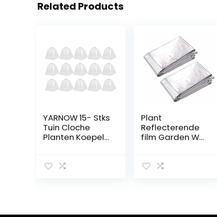
Related Products
YARNOW 15- Stks
Plant
Tuin Cloche
Reflecterende
Planten Koepel
film Garden Wall
Koepel
Mylar Film Gas
Bedekking
Cover
Vochtigheid
Foilbladen
Koepel Plastic
Tweezijdige 2
Planten Bel
pc’s, Garden
Cover Mini Kas
Wall Mylar Film
Voor
Uitbreidingsinst