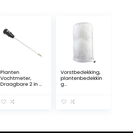
Planten
Vorstbedekking,
Vochtmeter,
plantenbedekkin
Draagbare 2 in 1
g
Bodem Plant
plantenbescher
Vochtmeter
ming
Multifunctionele
Sablingzakken
Brede
Frostbeschermin
Toepassing voor
g Bag
Vegetatie voor
Voorkoming van
Outdoor
vorst slecht
weer