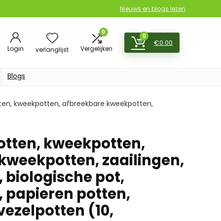
Nieuws en blogs lezen
0
0
€
0.00
Login
Vergelijken
verlanglijst
Blogs
ten, kweekpotten, afbreekbare kweekpotten,
tten, kweekpotten,
kweekpotten, zaailingen,
 biologische pot,
 papieren potten,
vezelpotten (10,