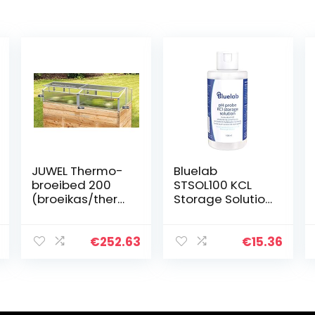
JUWEL Thermo-
Bluelab
broeibed 200
STSOL100 KCL
(broeikas/therm
Storage Solution
ohuis) geschikt
for pH Probes,
voor verhoogde
100ml
bloembak 2 x 1
€
252.63
€
15.36
m – 20443