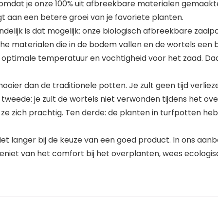
, omdat je onze 100% uit afbreekbare materialen gemaak
t aan een betere groei van je favoriete planten.
delijk is dat mogelijk: onze biologisch afbreekbare zaaip
che materialen die in de bodem vallen en de wortels een 
r, optimale temperatuur en vochtigheid voor het zaad. Da
oier dan de traditionele potten. Je zult geen tijd verliez
weede: je zult de wortels niet verwonden tijdens het o
ze zich prachtig. Ten derde: de planten in turfpotten he
iet langer bij de keuze van een goed product. In ons aanb
, geniet van het comfort bij het overplanten, wees ecolog