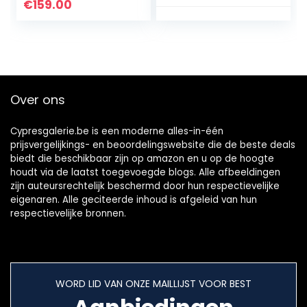
rozenboog van
partytent tuintent
€
159.00
ijzer, 270 x 200 x
met stalen frame,
200 cm, tuinprieel,
4 afneembare
romantisch
volledig gesloten
tuinpaviljoen voor
zijwanden met rits,
klimplanten,
muskietengaas en
jasmijn,
grote schaduw
Over ons
bruiloftsboog,
gebied voor patio,
bruin
gazon of dek
(Beige)
Cypresgalerie.be is een moderne alles-in-één
prijsvergelijkings- en beoordelingswebsite die de beste deals
biedt die beschikbaar zijn op amazon en u op de hoogte
houdt via de laatst toegevoegde blogs. Alle afbeeldingen
zijn auteursrechtelijk beschermd door hun respectievelijke
eigenaren. Alle geciteerde inhoud is afgeleid van hun
respectievelijke bronnen.
WORD LID VAN ONZE MAILLIJST VOOR BEST