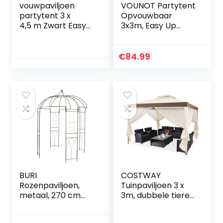
vouwpaviljoen
VOUNOT Partytent
partytent 3 x
Opvouwbaar
4,5 m Zwart Easy
3x3m, Easy Up
Up Luxe paviljoen
Paviljoen, Pop Up
partytent reke
Tuintent, UV-
bescherming 50+,
€
84.99
Groen
BURI
COSTWAY
Rozenpaviljoen,
Tuinpaviljoen 3 x
metaal, 270 cm
3m, dubbele tiered
hoog, klimhulp,
dak zacht boven
klimrooster,
buiten onderdak