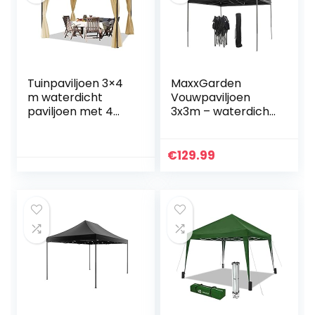
Tuinpaviljoen 3×4
MaxxGarden
m waterdicht
Vouwpaviljoen
paviljoen met 4
3x3m – waterdicht
zijwanden tuintent
– pop-up – incl.
ca. 180 g/m²
tas – UV-
dakzeil in crème
bescherming 50+
€
129.99
partytent
– vouwpaviljoen
tuintent partytent
– Zwart