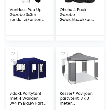
VonHaus Pop Up
Ohuhu 4 Pack
Gazebo 3x3m
Gazebo
zonder zijkanten –
Gewichtszakken
Outdoor Garden
Industriële Grade
Partytent met
Heavy Duty
waterbestendige
Dubbel Gestikte
hoes en
Zandzakken,
telescopische
Beengewichten
poten – luifel,
Gazebo
frame, haringen en
Gewichten voor
opbergtas –
Gazebo Pop Up
eenvoudige pop-
Luifel Tent Paraplu
up montage –
Zonneschaduwen
grijze kleur
Tuinmeubilair
Zwart
vidaXL Partytent
Kesser® Paviljoen,
met 4 Wanden
partytent, 3 x 3
3×4 m Blauw Party
meter,
Feest Tent
waterafstotend,