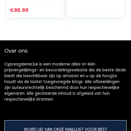
Feesttent Tuintent
uv-bescherming
50+, metalen
€
96.99
frame, tuintent,
luxueus
tuinpaviljoen, 9 m²,
feesttent, grijs
Over ons
Cypresgalerie.be is een moderne alles-in-één
prijsvergelijkings- en beoordelingswebsite die de beste deals
biedt die beschikbaar zijn op amazon en u op de hoogte
houdt via de laatst toegevoegde blogs. Alle afbeeldingen
zijn auteursrechtelijk beschermd door hun respectievelijke
eigenaren. Alle geciteerde inhoud is afgeleid van hun
respectievelijke bronnen.
WORD LID VAN ONZE MAILLIJST VOOR BEST