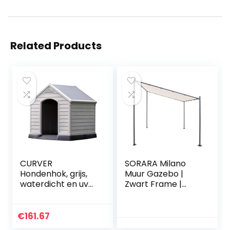
Related Products
CURVER
SORARA Milano
Hondenhok, grijs,
Muur Gazebo |
waterdicht en uv-
Zwart Frame |
bestendig, pvc, 95
Zand canvas | 285
x 99 x 99 cm
x 300 cm
€
161.67