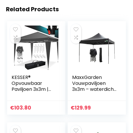
Related Products
KESSER®
MaxxGarden
Opvouwbaar
Vouwpaviljoen
Paviljoen 3x3m |
3x3m – waterdicht
Pop-Up In hoogte
– pop-up – incl.
verstelbaar
tas – UV-
Stabiel Waterdicht
bescherming 50+
€
103.80
€
129.99
Winterbestendig |
– vouwpaviljoen
UV-bescherming
tuintent partytent
50+ inclusief tas
– Zwart
met wielen &