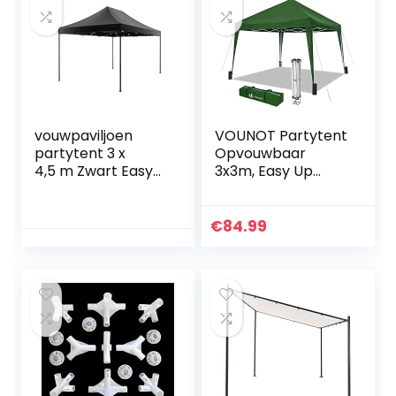
grondanker –
Antraciet
vouwpaviljoen
VOUNOT Partytent
partytent 3 x
Opvouwbaar
4,5 m Zwart Easy
3x3m, Easy Up
Up Luxe paviljoen
Paviljoen, Pop Up
partytent reke
Tuintent, UV-
bescherming 50+,
€
84.99
Groen