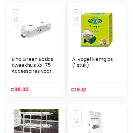
[drukversie]
planten,
paddenstoelen,
toppen/Indoorge
wassen/Buitengew
assen/DROOGREK
Elho Green Basics
A. Vogel kiemglas
Kweekhuis Xxl 75 –
(1 stuk)
Accessoires voor
Buitenkweken En
Oogstenaccessoir
es – Ø 74.8 x H 20.3
€
36.33
€
19.12
cm – Transparant