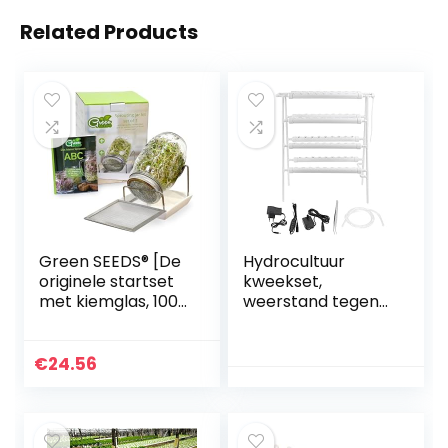
Related Products
Green SEEDS® [De
Hydrocultuur
originele startset
kweekset,
met kiemglas, 1000
weerstand tegen
ml, met
natuurrampen
hoogwaardig
Hydrocultuursyste
roestvrijstalen
men voor
€
24.56
roosterdeksel,
binnenbeplanting(
standaard,
Transl)
keramische schaal
+ sporten ABC,