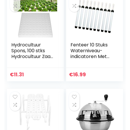
drukversie,
kiemglas,
kweekschaal
Hydrocultuur
Fenteer 10 Stuks
Spons, 100 stks
Waterniveau-
Hydrocultuur Zaad
indicatoren Met
Groeiende Media
Vlotter Voor
Sponzen Planten
Hydrocultuur
Tuinieren Tool voor
Bloembakken
€
11.31
€
16.99
Kleine Knop Groei
of Groeien
Zaailingen