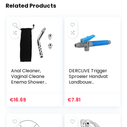
Related Products
Anal Cleaner,
DERCLIVE Trigger
Vaginal Cleane
Sproeier Handvat
Enema Shower
Landbouw
Head, Anal Douche
Sproeiers
Curved Vaginal
Accessoire Deel
Cleaner Wash
Tuin Onkruid
€
16.69
€
7.81
Cleansing Enema
Ongediertebestrijd
Bidet Faucet with 2
ing
Shower Heads