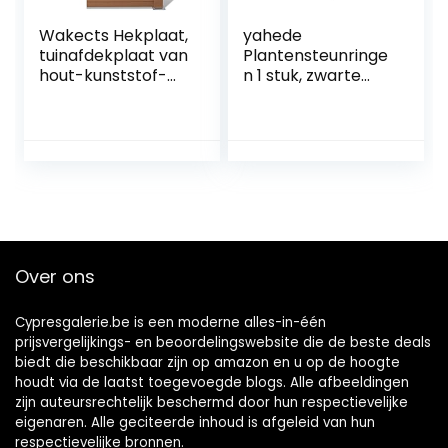
Wakects Hekplaat,
yahede
tuinafdekplaat van
Plantensteunringe
hout-kunststof-
n 1 stuk, zwarte
composietmateria
tuinkolobelisk-
al voor buiten
spalier,
plantengroei
ondersteunt
tomatenkooien,
voor
boomscholen, tuin,
klimgroenten,
bloemen, fruit,
Over ons
wijnstokken
(diameter 28
cm/11 inch)
Cypresgalerie.be is een moderne alles-in-één
prijsvergelijkings- en beoordelingswebsite die de beste deals
biedt die beschikbaar zijn op amazon en u op de hoogte
houdt via de laatst toegevoegde blogs. Alle afbeeldingen
zijn auteursrechtelijk beschermd door hun respectievelijke
eigenaren. Alle geciteerde inhoud is afgeleid van hun
respectievelijke bronnen.