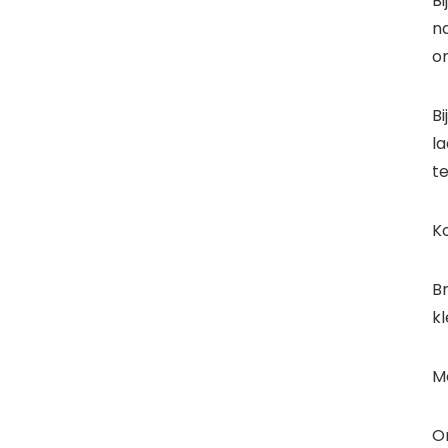
Bi
n
o
Bi
la
t
Ko
Br
kl
Me
On