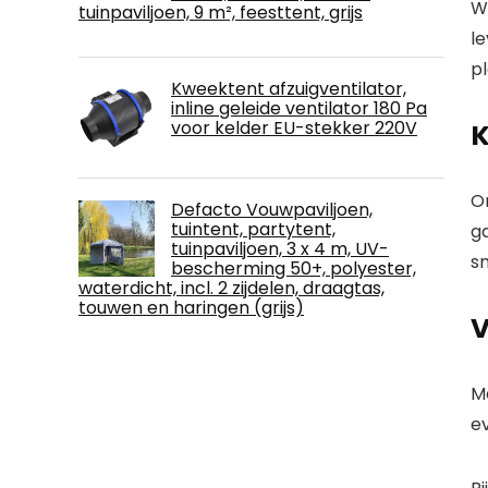
W
tuinpaviljoen, 9 m², feesttent, grijs
le
pl
Kweektent afzuigventilator,
inline geleide ventilator 180 Pa
voor kelder EU-stekker 220V
K
O
Defacto Vouwpaviljoen,
tuintent, partytent,
ga
tuinpaviljoen, 3 x 4 m, UV-
sm
bescherming 50+, polyester,
waterdicht, incl. 2 zijdelen, draagtas,
touwen en haringen (grijs)
V
Me
e