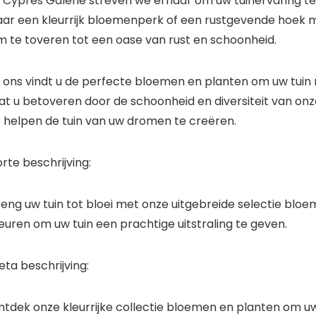
j Cypres Galerie streven we ernaar om uw tuinervaring te 
aar een kleurrijk bloemenperk of een rustgevende hoek m
m te toveren tot een oase van rust en schoonheid.
j ons vindt u de perfecte bloemen en planten om uw tuin 
at u betoveren door de schoonheid en diversiteit van onz
e helpen de tuin van uw dromen te creëren.
rte beschrijving:
eng uw tuin tot bloei met onze uitgebreide selectie bloem
euren om uw tuin een prachtige uitstraling te geven.
ta beschrijving:
tdek onze kleurrijke collectie bloemen en planten om uw t