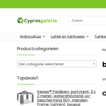
Search
for:
Hydrocultuur
Luifels en tuinhuisjes
Tuinka
Productcategorieën
H
Een categorie selecteren
Topdeals!!
Vo
Kesser® Paviljoen, partytent, 3 x
O
3 meter, waterafstotend, uv-
bescherming 50+, metalen
frame, tuintent, luxueus