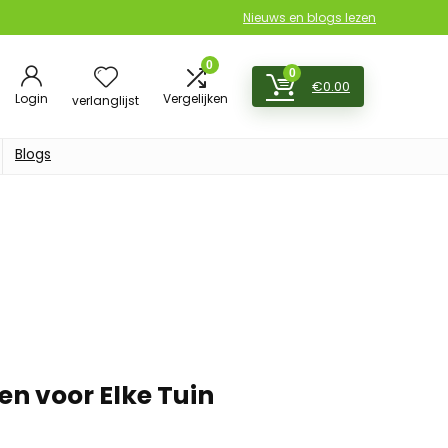
Nieuws en blogs lezen
0
0
€
0.00
Login
Vergelijken
verlanglijst
Blogs
n voor Elke Tuin