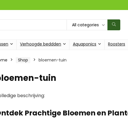
All categories
ssen
Verhoogde beddden
Aquaponics
Roosters
ome
Shop
bloemen-tuin
bloemen-tuin
lledige beschrijving:
ntdek Prachtige Bloemen en Plante