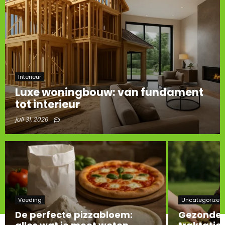
Interieur
Luxe woningbouw: van fundament
tot interieur
juli 31, 2026
Voeding
Uncategorized
De perfecte pizzabloem:
Gezonde 