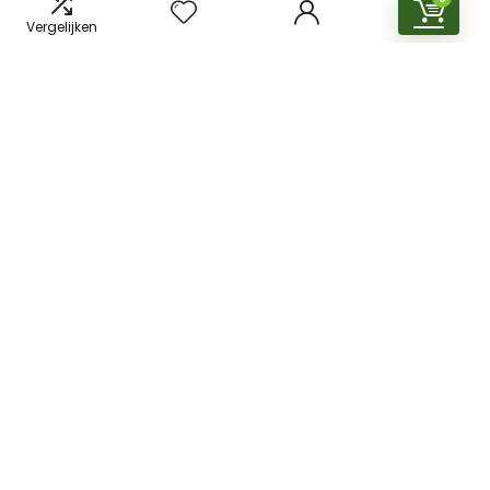
Vergelijken
Snelle links
Home
Overzicht
Alles winkelen
Blogs
Onze webshops
Adverteren
Verklaringen
Privacybeleid