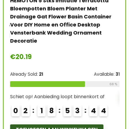
HEMOTON 5 Stks Imitatie Terracotta
Bad
Bloempotten Bloem Planter Met
Al
Drainage Gat Flower Basin Container
Sta
Voor DIY Home en Office Desktop
Thu
e:
26
Vensterbank Wedding Ornament
69 %
Decoratie
Alre
€
20.19
Schi
Already Sold:
21
Available:
31
0
68 %
Schiet op! Aanbieding loopt binnenkort af
L
0
2
1
8
5
3
4
2
3