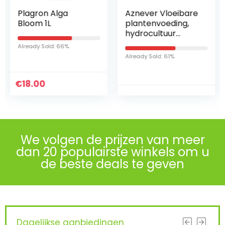
Plagron Alga
Aznever Vloeibare
Bloom 1L
plantenvoeding,
hydrocultuur
voedingsstoffen A
Already Sold: 66%
en B, tweedelige
Already Sold: 61%
set, vloeibare
meststof voor
€
18.00
planten, bloemen,
groenten, gras,
tomaten, binnen
en buiten
We volgen de prijzen van meer
dan 20 populairste winkels om u
de beste deals te geven
Dagelijkse aanbiedingen