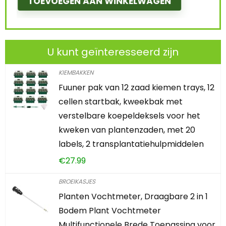
TOEVOEGEN AAN WINKELWAGEN
U kunt geïnteresseerd zijn
KIEMBAKKEN
Fuuner pak van 12 zaad kiemen trays, 12
cellen startbak, kweekbak met
verstelbare koepeldeksels voor het
kweken van plantenzaden, met 20
labels, 2 transplantatiehulpmiddelen
€
27.99
BROEIKASJES
Planten Vochtmeter, Draagbare 2 in 1
Bodem Plant Vochtmeter
Multifunctionele Brede Toepassing voor