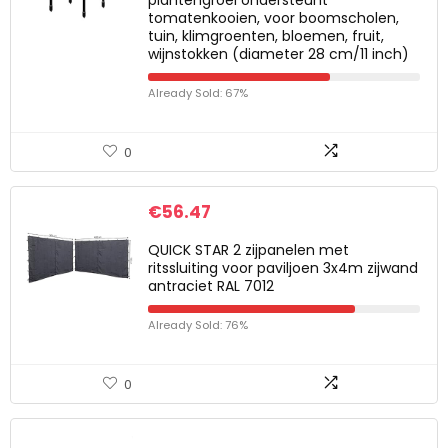
tomatenkooien, voor boomscholen,
tuin, klimgroenten, bloemen, fruit,
wijnstokken (diameter 28 cm/11 inch)
Already Sold: 67%
0
€
56.47
QUICK STAR 2 zijpanelen met
ritssluiting voor paviljoen 3x4m zijwand
antraciet RAL 7012
Already Sold: 76%
0