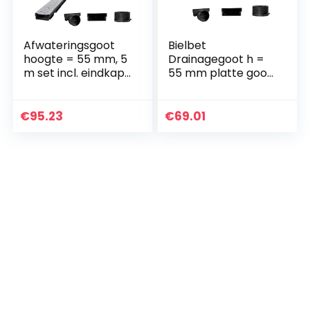
Afwateringsgoot
Bielbet
hoogte = 55 mm, 5
Drainagegoot h =
m set incl. eindkap
55 mm platte goot
en aansluitstuk
4 m set incl.
DN75
eindkap en
aansluitstuk DN75
€
95.23
€
69.01