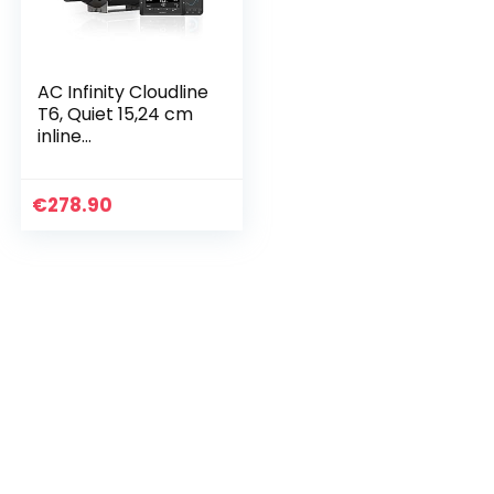
AC Infinity Cloudline
T6, Quiet 15,24 cm
inline
luchtventilator met
temperatuurvochti
gheidscontroller,
€
278.90
bluetooth-app,
ventilatie-uitlaat,
voor
verwarmingskoele
erbooster,
groeitenten,
hydrocultuur