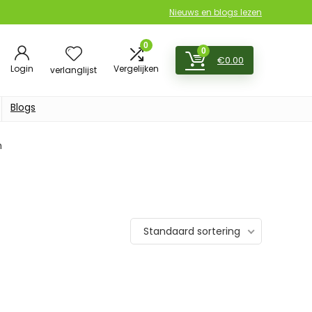
Nieuws en blogs lezen
0
0
€
0.00
Login
Vergelijken
verlanglijst
Blogs
m
Standaard sortering