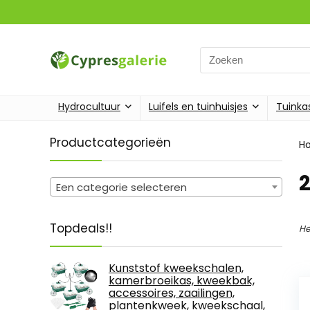
Search
for:
Hydrocultuur
Luifels en tuinhuisjes
Tuinka
Productcategorieën
H
‎
Een categorie selecteren
Topdeals!!
He
Kunststof kweekschalen,
kamerbroeikas, kweekbak,
accessoires, zaailingen,
plantenkweek, kweekschaal,