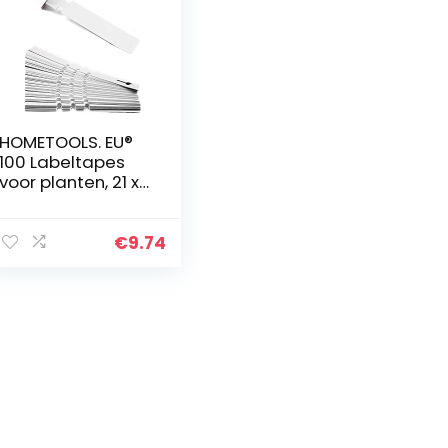
HOMETOOLS. EU®
100 Labeltapes
voor planten, 21 x
2 cm, bestand
tegen verwering,
wit
€
9.74