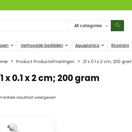
All categories
ssen
Verhoogde beddden
Aquaponics
Roosters
ome
Product Productafmetingen
‎21 x 0.1 x 2 cm; 200 gra
21 x 0.1 x 2 cm; 200 gram
t enkele resultaat weergeven