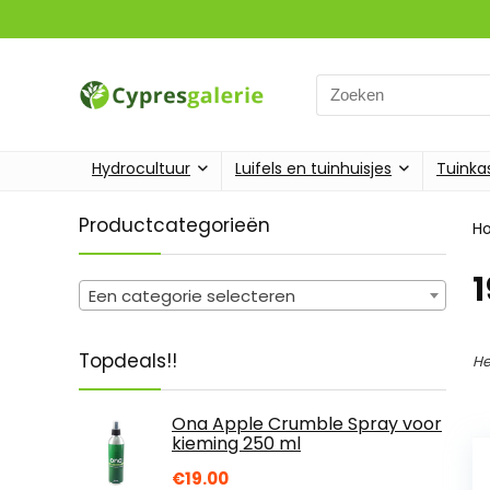
Search
for:
Hydrocultuur
Luifels en tuinhuisjes
Tuinka
Productcategorieën
H
‎
Een categorie selecteren
Topdeals!!
He
Ona Apple Crumble Spray voor
kieming 250 ml
€
19.00