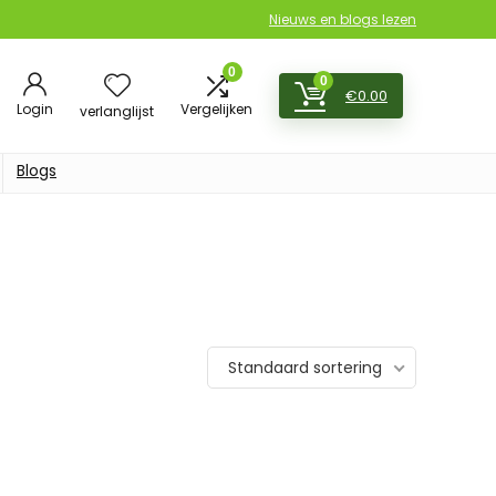
Nieuws en blogs lezen
0
0
€
0.00
Login
Vergelijken
verlanglijst
Blogs
Standaard sortering