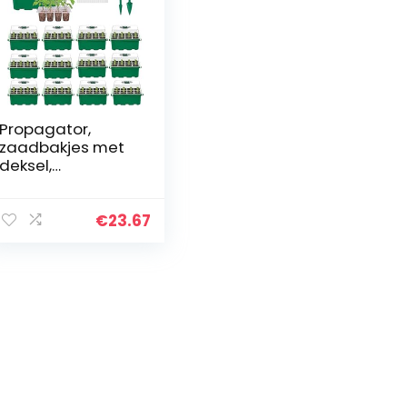
Propagator,
zaadbakjes met
deksel,
propagator
kweekbakjes voor
zaailingen,
€
23.67
kweekbakjes met
doorzichtige
deksels (6 stuks)