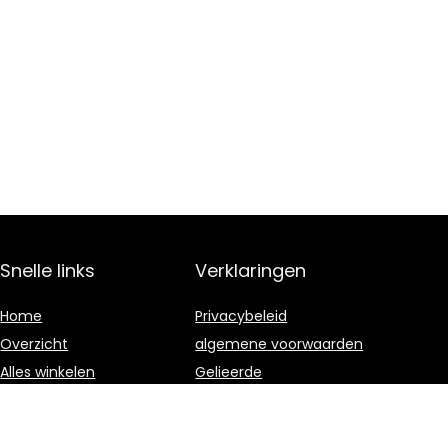
Snelle links
Verklaringen
Home
Privacybeleid
Overzicht
algemene voorwaarden
Alles winkelen
Gelieerde
openbaarmaking
Blogs
Onze webshops