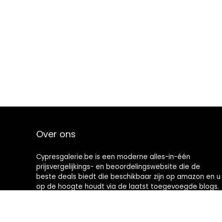
Over ons
Cypresgalerie.be is een moderne alles-in-één
prijsvergelijkings- en beoordelingswebsite die de
beste deals biedt die beschikbaar zijn op amazon en u
op de hoogte houdt via de laatst toegevoegde blogs.
Alle afbeeldingen zijn auteursrechtelijk beschermd
door hun respectievelijke eigenaren. Alle geciteerde
inhoud is afgeleid van hun respectievelijke bronnen.