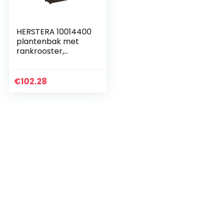
HERSTERA 10014400
plantenbak met
rankrooster,
donkerbruin, 100 x
43 x 142 cm
€
102.28