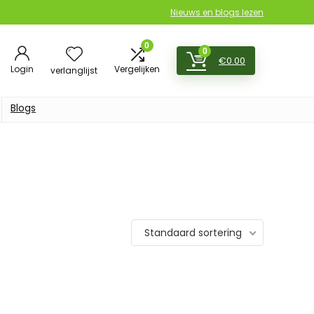
Nieuws en blogs lezen
0
0
€
0.00
Login
Vergelijken
verlanglijst
Blogs
Standaard sortering