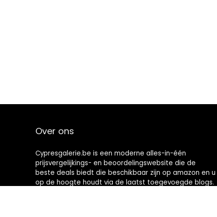
Over ons
Cypresgalerie.be is een moderne alles-in-één
prijsvergelijkings- en beoordelingswebsite die de
beste deals biedt die beschikbaar zijn op amazon en u
op de hoogte houdt via de laatst toegevoegde blogs.
Alle afbeeldingen zijn auteursrechtelijk beschermd
door hun respectievelijke eigenaren. Alle geciteerde
inhoud is afgeleid van hun respectievelijke bronnen.