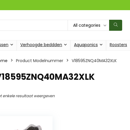
All categories
ssen
Verhoogde beddden
Aquaponics
Roosters
ome
Product Modelnummer
‎V18595ZNQ40MA32XLK
‎V18595ZNQ40MA32XLK
t enkele resultaat weergeven