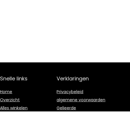
Snelle links
Verklaringen
Home
Privacybeleid
Overzicht
algemene voorwaarden
Alles winkelen
Gelieerde
openbaarmaking
Blogs
Onze webshops