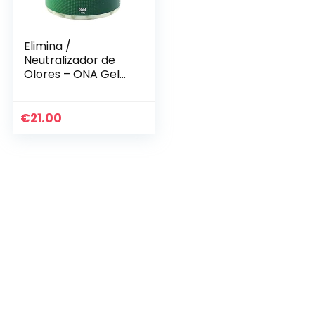
Elimina /
Neutralizador de
Olores – ONA Gel
Apple, crumble
antiolor, 400 g
€
21.00