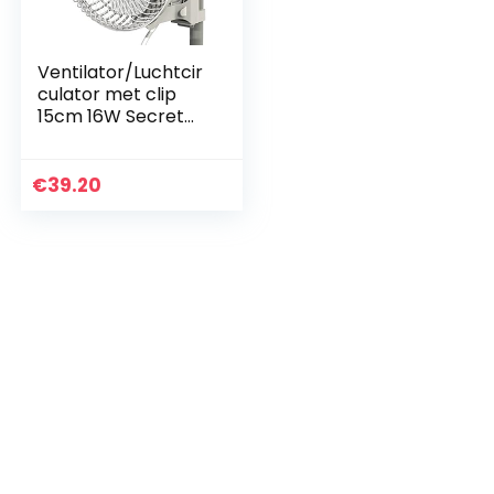
Ventilator/Luchtcir
culator met clip
15cm 16W Secret
Jardin (Monkey Fan
MF16)
€
39.20