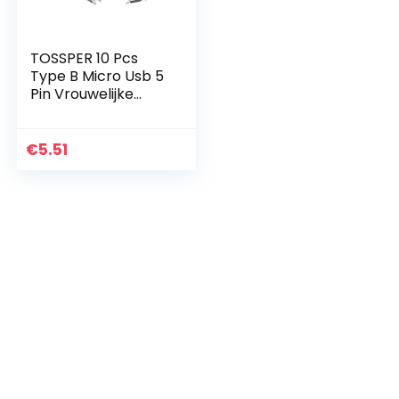
TOSSPER 10 Pcs
Type B Micro Usb 5
Pin Vrouwelijke
Oplader Mount
Connector Port
Socket
€
5.51