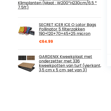
Klimplanten (Maat : W200*H230cm/6.5 *
7.5ft)
SECRET ICER ICE O Lator Bags
Pollinator 5 filterzakken
190+120+70+45+25 micron
€
64.99
GARDENIX Kweekplaat met
onderzetter met 336
kweekpotten van turf (vierkant,
3,5 cm x 5 cm, set van 3)