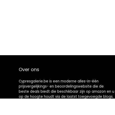
Over ons
Cypresgalerie.be is een moderne alles-in-één
prijsvergelijkings- en beoordelingswebsite die de
beste deals biedt die beschikbaar zijn op amazon en u
op de hoogte houdt via de laatst toegevoegde blogs.
Alle afbeeldingen zijn auteursrechtelijk beschermd
door hun respectievelijke eigenaren. Alle geciteerde
inhoud is afgeleid van hun respectievelijke bronnen.