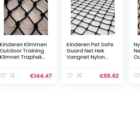
Kinderen Klimmen
Kinderen Pet Safe
Ny
Outdoor Training
Guard Net Hek
Ne
Klimnet Traphek
Vangnet Nylon
Ou
Anti-val Net Nylon
Touwnet Balkon
Kl
Beschermingsnet
Raam Dek Trap
Be
Trampoline-
Bescherming Hek
vo
€
144.47
€
55.62
veiligheidsnet
Trampolinebesch
Tr
Klimtouw Buiten
ermingsnet PLOEA
ve
PLOEA (Color :
(Color : 6cm
A
6cm mesh, Size :
mesh, Size :
Ne
3x5m(10x16ft))
1x6m(3x20ft))
6c
2x