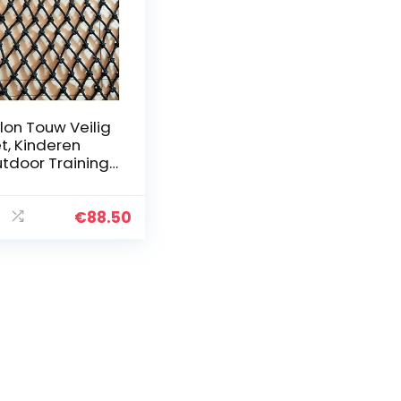
lon Touw Veilig
t, Kinderen
tdoor Training
imnet
schermingsnet
or Huisdieren
€
88.50
ampoline-
iligheidsnet
anhangwagen
t PLOEA (Color :
m mesh, Size :
5m(7x16ft))