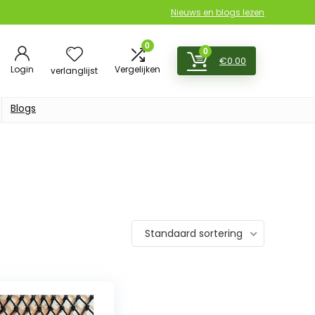
Nieuws en blogs lezen
0
0
€
0.00
Login
Vergelijken
verlanglijst
Blogs
Standaard sortering