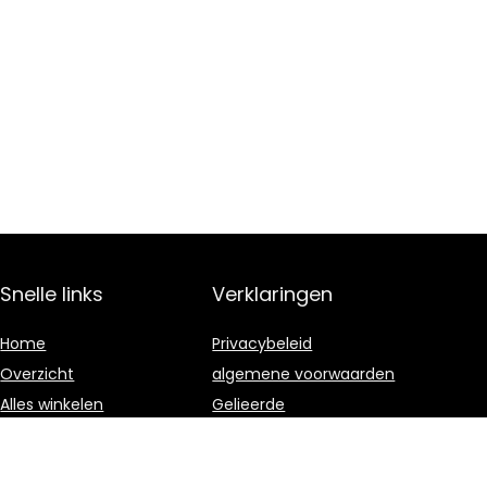
Snelle links
Verklaringen
Home
Privacybeleid
Overzicht
algemene voorwaarden
Alles winkelen
Gelieerde
openbaarmaking
Blogs
Onze webshops