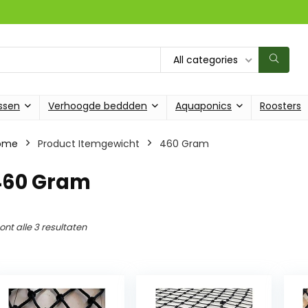
All categories
ssen
Verhoogde beddden
Aquaponics
Roosters
ome
Product Itemgewicht
‎460 Gram
‎460 Gram
ont alle 3 resultaten