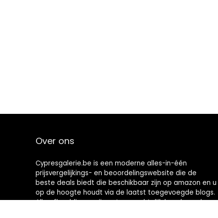
Over ons
Cypresgalerie.be is een moderne alles-in-één
prijsvergelijkings- en beoordelingswebsite die de
beste deals biedt die beschikbaar zijn op amazon en u
op de hoogte houdt via de laatst toegevoegde blogs.
Alle afbeeldingen zijn auteursrechtelijk beschermd
door hun respectievelijke eigenaren. Alle geciteerde