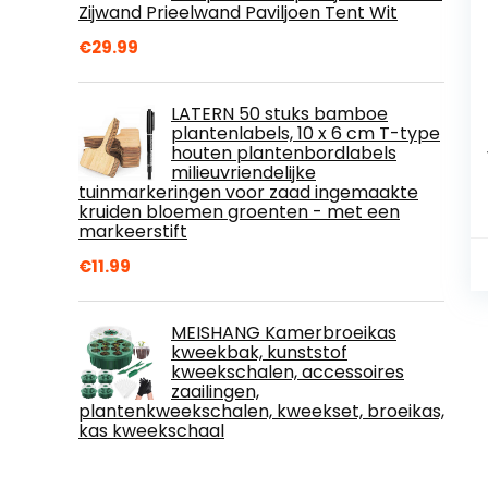
Zijwand Prieelwand Paviljoen Tent Wit
€
29.99
LATERN 50 stuks bamboe
plantenlabels, 10 x 6 cm T-type
houten plantenbordlabels
milieuvriendelijke
tuinmarkeringen voor zaad ingemaakte
kruiden bloemen groenten - met een
markeerstift
€
11.99
MEISHANG Kamerbroeikas
kweekbak, kunststof
kweekschalen, accessoires
zaailingen,
plantenkweekschalen, kweekset, broeikas,
kas kweekschaal