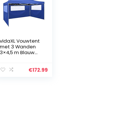
vidaXL Vouwtent
met 3 Wanden
3×4,5 m Blauw
Partytent
Feesttent Tuin
Klaptent
€
172.99