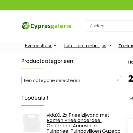
Search
for:
Hydrocultuur
Luifels en tuinhuisjes
Tuinka
Productcategorieën
H
Een categorie selecteren
Topdeals!!
He
vidaXL 2x Prieelzijwand met
Ramen Prieelonderdeel
Onderdeel Accessoire
Tuinprieel Tuinpaviljoen Gazebo